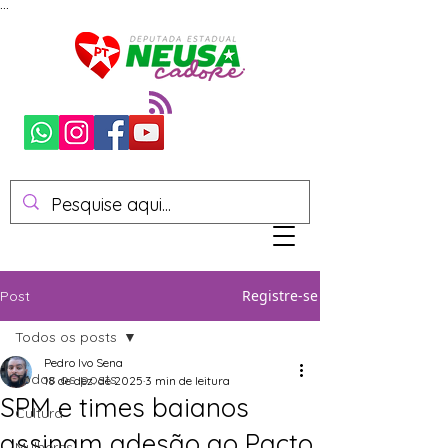
...
Registre-se
Post
Todos os posts
Pedro Ivo Sena
Todos os posts
18 de dez. de 2025
3 min de leitura
SPM e times baianos
Cultura
assinam adesão ao Pacto
Mulheres