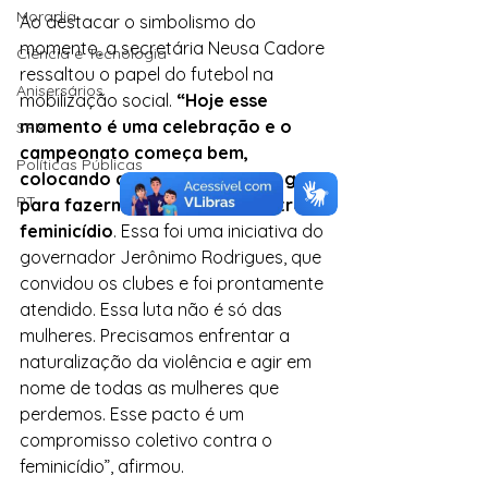
Moradia
Ao destacar o simbolismo do 
momento, a secretária Neusa Cadore 
Ciência e Tecnologia
ressaltou o papel do futebol na 
Anisersários
mobilização social.
 “Hoje esse 
momento é uma celebração e o 
SPM
campeonato começa bem, 
Políticas Públicas
colocando a bola na frente do gol 
PT
para fazermos um golaço contra o 
feminicídio
. Essa foi uma iniciativa do 
governador Jerônimo Rodrigues, que 
convidou os clubes e foi prontamente 
atendido. Essa luta não é só das 
mulheres. Precisamos enfrentar a 
naturalização da violência e agir em 
nome de todas as mulheres que 
perdemos. Esse pacto é um 
compromisso coletivo contra o 
feminicídio”, afirmou.