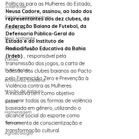
Políticas para as Mulheres do Estado, 
Juventude
Neusa Cadore, assinou, ao lado dos 
Datas Comemorativas
representantes dos dez clubes, da 
Federação Baiana de Futebol, da 
Educação
Defensoria Pública-Geral do 
Meio Ambiente
Estado e do Instituto de 
Radiodifusão Educativa da Bahia 
Infraestrutura
(Irdeb)
 ,  responsável pela 
Editais
transmissão dos jogos, a carta de 
Publicações
adesão dos clubes baianos ao Pacto 
pelo Feminicídio Zero e Prevenção à 
Economia Solidária
Violência contra as Mulheres.
Moção de Aplauso
A iniciativa tem como objetivo 
prevenir todas as formas de violência 
Saúde
baseada em gênero, utilizando o 
Homenagem
alcance social do esporte como 
Turismo
ferramenta de conscientização e 
transformação cultural.
Agroecologia