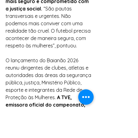
mais seguro e comprometido com 
a justiça social.
 “São pautas 
transversais e urgentes. Não 
podemos mais conviver com uma 
realidade tão cruel. O futebol precisa 
acontecer de maneira segura, com 
respeito às mulheres”, pontuou.
O lançamento do Baianão 2026 
reuniu dirigentes de clubes, atletas e 
autoridades das áreas da segurança 
pública, justiça, Ministério Público, 
esporte e integrantes da Rede de 
Proteção às Mulheres. 
A TVE, 
emissora oficial do campeonato, 
em parceria com a FBF, fará a 
transmissão de todas as partidas 
pela TV aberta e internet 
(Youtube), levando o futebol 