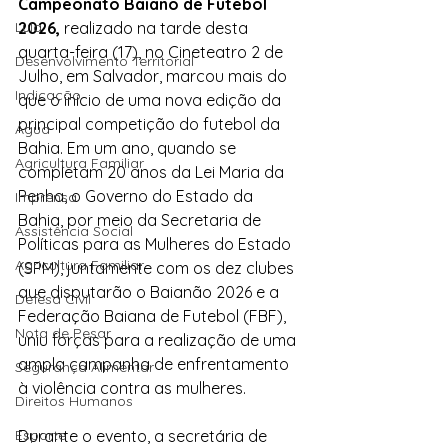
Campeonato Baiano de Futebol 
Lula
2026,
 realizado na tarde desta 
quarta-feira (17), no Cineteatro 2 de 
Desenvolvimento Territorial
Julho, em Salvador, marcou mais do 
Indicação
que o início de uma nova edição da 
principal competição do futebol da 
Água
Bahia. Em um ano, quando se 
Agricultura Familiar
completam 20 anos da Lei Maria da 
Penha, o Governo do Estado da 
Imprensa
Bahia, por meio da Secretaria de 
Assistência Social
Políticas para as Mulheres do Estado 
Agricultura Familiar
(SPM), juntamente com os dez clubes 
que disputarão o Baianão 2026 e a 
Defesa Civil
Federação Baiana de Futebol (FBF), 
Nota de Pesar
uniu forças para a realização de uma 
ampla campanha de enfrentamento 
Segurança Alimentar
à violência contra as mulheres.
Direitos Humanos
Esporte
Durante o evento, a secretária de 