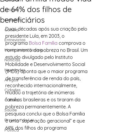
de 64% dos filhos de
Artigos
beneficiários
Cidades
Duas décadas após sua criação pelo 
Cultura
presidente Lula, em 2003, o 
Entrevistas
programa 
Bolsa Família
 comprova o 
Movimentos Sociais
rompimento da pobreza no Brasil. Um 
estudo divulgado pelo Instituto 
Notícias
Mobilidade e Desenvolvimento Social 
Novidades
(IMDS) aponta que o maior programa 
de transferência de renda do país, 
Artigos
reconhecido internacionalmente, 
Cidades
mudou a trajetória de inúmeras 
famílias brasileiras e os tiraram da 
Cultura
pobreza permanentemente. A 
Saúde
pesquisa conclui que o Bolsa Família 
Projetos de Lei
é uma “superação geracional” e que 
64% dos filhos do programa 
Política