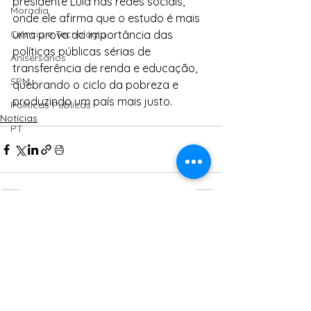
presidente Lula nas redes sociais, 
Moradia
onde ele afirma que o estudo é mais 
Ciência e Tecnologia
uma prova da importância das 
políticas públicas sérias de 
Anisersários
transferência de renda e educação, 
SPM
quebrando o ciclo da pobreza e 
produzindo um país mais justo.
Políticas Públicas
Notícias
PT
Ver tudo
Posts Relacionados