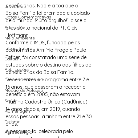
beneficiários. Não é à toa que o 
Juventude
Bolsa Família foi premiado e copiado 
Datas Comemorativas
pelo mundo. Muito orgulho!”, disse a 
Educação
presidenta nacional do PT, Gleisi 
Hoffmann.
Meio Ambiente
Conforme o IMDS, fundado pelos 
Infraestrutura
economistas Armínio Fraga e Paulo 
Tafner, foi constatado uma série de 
Editais
estudos sobre o destino dos filhos de 
Publicações
beneficiários do Bolsa Família.
Dependentes do programa entre 7 e 
Economia Solidária
16 anos, que passaram a receber o 
Moção de Aplauso
benefício em 2005, não estavam 
Saúde
mais no Cadastro Único (CadÚnico) 
14 anos depois, em 2019, quando 
Homenagem
essas pessoas já tinham entre 21 e 30 
Turismo
anos.
A pesquisa foi celebrada pelo 
Agroecologia