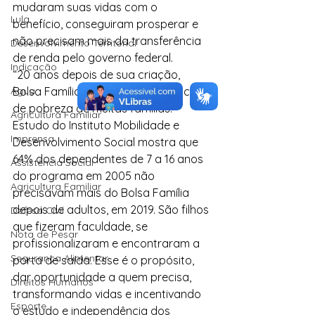
mudaram suas vidas com o 
Lula
benefício, conseguiram prosperar e 
não precisam mais da transferência 
Desenvolvimento Territorial
de renda pelo governo federal.
Indicação
“20 anos depois de sua criação, 
Água
Bolsa Família prova que rompeu ciclo 
de pobreza de muitas famílias. 
Agricultura Familiar
Estudo do Instituto Mobilidade e 
Imprensa
Desenvolvimento Social mostra que 
64% dos dependentes de 7 a 16 anos 
Assistência Social
do programa em 2005 não 
Agricultura Familiar
precisavam mais do Bolsa Família 
depois de adultos, em 2019. São filhos 
Defesa Civil
que fizeram faculdade, se 
Nota de Pesar
profissionalizaram e encontraram a 
Segurança Alimentar
porta de saída. Esse é o propósito, 
dar oportunidade a quem precisa, 
Direitos Humanos
transformando vidas e incentivando 
Esporte
o estudo e independência dos 