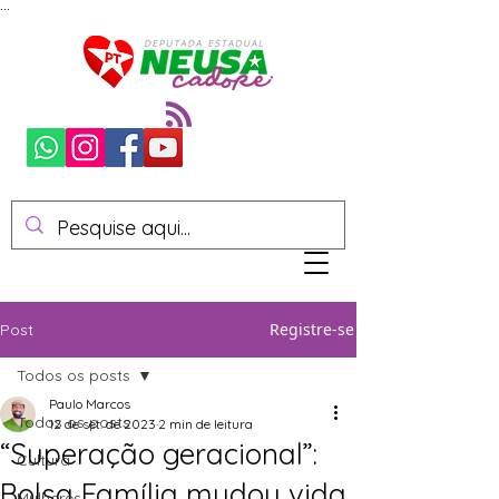
...
Registre-se
Post
Todos os posts
Paulo Marcos
Todos os posts
12 de set. de 2023
2 min de leitura
“Superação geracional”:
Cultura
Bolsa Família mudou vida
Mulheres