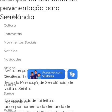
pavimentação para
Artigos
Serrolândia
Cidades
Cultura
Entrevistas
Movimentos Sociais
Notícias
Novidades
Artigos
Nesta terça-feira (1) o Mandato da 
Gente participou, com o vereador 
Cidades
Teco do Maracujá, de Serrolândia, de 
Cultura
visita à Seinfra.
Saúde
Na oportunidade foi feito o 
Projetos de Lei
acompanhamento da demanda de 
Política