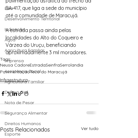
pavimentação asfáltica do trecho da 
BA-417, que liga a sede do município 
Lula
até a comunidade de Maracujá.
Desenvolvimento Territorial
Indicação
A estrada passa ainda pelas 
localidades do Alto do Coqueiro e 
Água
Várzea do Uruçu, beneficiando 
Agricultura Familiar
aproximadamente 3 mil moradores.
Tags:
Imprensa
Neusa Cadore
Estrada
Seinfra
Serrolandia
Assistência Social
Pavimentaçao
Teco do Maracujá
Infraestrutura
Agricultura Familiar
Defesa Civil
Nota de Pesar
Segurança Alimentar
Direitos Humanos
Ver tudo
Posts Relacionados
Esporte