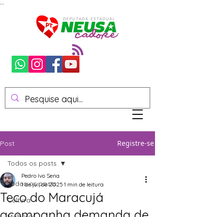
...
Registre-se
Post
Todos os posts
Pedro Ivo Sena
Todos os posts
1 de jul. de 2025
1 min de leitura
Teco do Maracujá
Cultura
acompanha demanda de
Mulheres