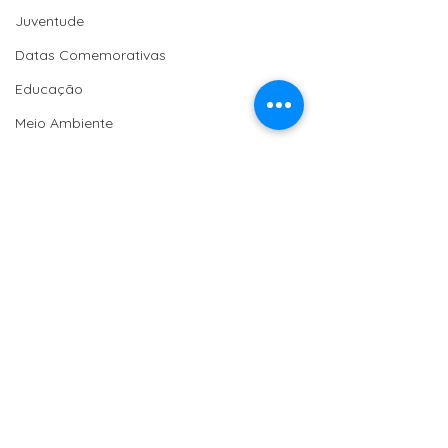
Juventude
Datas Comemorativas
Educação
Meio Ambiente
Infraestrutura
Editais
Publicações
Economia Solidária
Moção de Aplauso
Saúde
Homenagem
Comentários
Turismo
Agroecologia