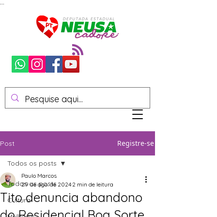
...
Registre-se
Post
Todos os posts
Paulo Marcos
Todos os posts
29 de ago. de 2024
2 min de leitura
Tito denuncia abandono
Cultura
do Residencial Boa Sorte,
Mulheres