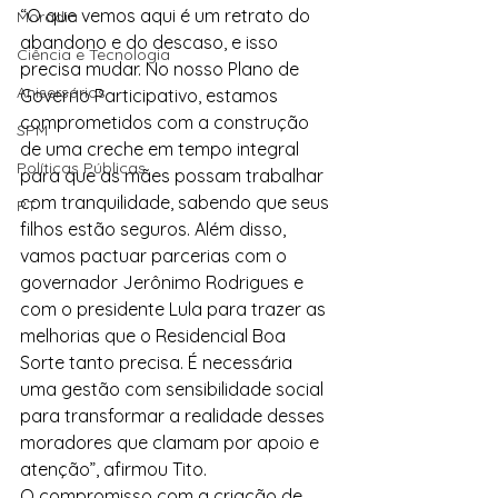
“O que vemos aqui é um retrato do 
Moradia
abandono e do descaso, e isso 
Ciência e Tecnologia
precisa mudar. No nosso Plano de 
Anisersários
Governo Participativo, estamos 
comprometidos com a construção 
SPM
de uma creche em tempo integral 
Políticas Públicas
para que as mães possam trabalhar 
com tranquilidade, sabendo que seus 
PT
filhos estão seguros. Além disso, 
vamos pactuar parcerias com o 
governador Jerônimo Rodrigues e 
com o presidente Lula para trazer as 
melhorias que o Residencial Boa 
Sorte tanto precisa. É necessária 
uma gestão com sensibilidade social 
para transformar a realidade desses 
moradores que clamam por apoio e 
atenção”, afirmou Tito.
O compromisso com a criação de 