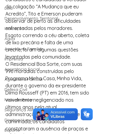
da coligação “A Mudança que eu 
Lula
Acredito”, Tito e Emerson puderam 
Desenvolvimento Territorial
observar de perto as dificuldades 
enfrentadas pelos moradores. 
Indicação
Esgoto correndo a céu aberto, coleta 
Água
de lixo precária e falta de uma 
Agricultura Familiar
creche, foram algumas questões 
levantadas pela comunidade.
Imprensa
O Residencial Boa Sorte, com suas 
Assistência Social
996 moradias construídas pelo 
Programa Minha Casa, Minha Vida, 
Agricultura Familiar
durante o governo da ex-presidente 
Defesa Civil
Dilma Rousseff (PT) em 2016, tem sido 
Nota de Pesar
visivelmente negligenciado nos 
últimos anos pela atual 
Segurança Alimentar
administração municipal. Durante a 
Direitos Humanos
caminhada, os candidatos 
constataram a ausência de praças e 
Esporte