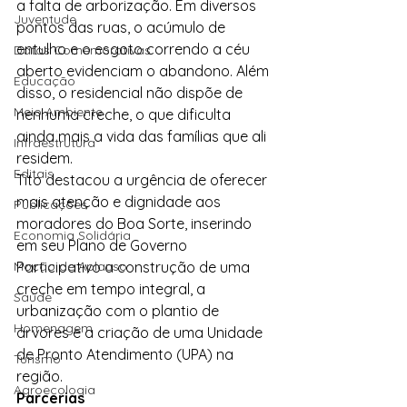
a falta de arborização. Em diversos 
Juventude
pontos das ruas, o acúmulo de 
entulho e o esgoto correndo a céu 
Datas Comemorativas
aberto evidenciam o abandono. Além 
Educação
disso, o residencial não dispõe de 
Meio Ambiente
nenhuma creche, o que dificulta 
ainda mais a vida das famílias que ali 
Infraestrutura
residem.
Editais
Tito destacou a urgência de oferecer 
mais atenção e dignidade aos 
Publicações
moradores do Boa Sorte, inserindo 
Economia Solidária
em seu Plano de Governo 
Moção de Aplauso
Participativo a construção de uma 
creche em tempo integral, a 
Saúde
urbanização com o plantio de 
Homenagem
árvores e a criação de uma Unidade 
de Pronto Atendimento (UPA) na 
Turismo
região.
Agroecologia
Parcerias