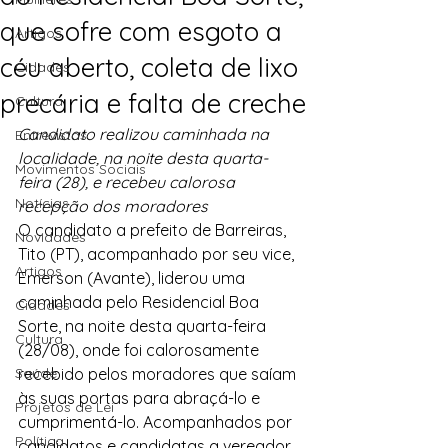
que sofre com esgoto a
Artigos
céu aberto, coleta de lixo
Cidades
precária e falta de creche
Cultura
Candidato realizou caminhada na 
Entrevistas
localidade, na noite desta quarta-
Movimentos Sociais
feira (28), e recebeu calorosa 
Notícias
recepção dos moradores
O candidato a prefeito de Barreiras, 
Novidades
Tito (PT), acompanhado por seu vice, 
Artigos
Emerson (Avante), liderou uma 
caminhada pelo Residencial Boa 
Cidades
Sorte, na noite desta quarta-feira 
Cultura
(28/08), onde foi calorosamente 
Saúde
recebido pelos moradores que saíam 
às suas portas para abraçá-lo e 
Projetos de Lei
cumprimentá-lo. Acompanhados por 
Política
candidatos e candidatas a vereador 