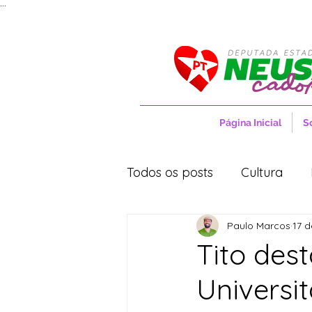
...
Página Inicial
S
Todos os posts
Cultura
Paulo Marcos
17 d
Entrevistas
Movimentos
Tito des
Universi
Cidades
Cultura
S