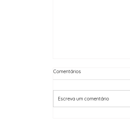
Comentários
Escreva um comentário
Em um mês, Brasil Contra o
Crime Organizado apreende
82,5 toneladas de drogas e