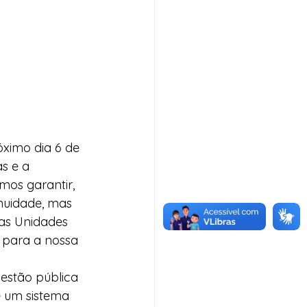
ximo dia 6 de 
s e a 
mos garantir, 
nuidade, mas 
as Unidades 
 para a nossa 
estão pública 
 um sistema 