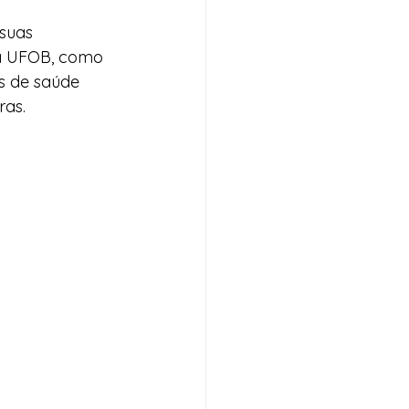
suas 
da UFOB, como 
s de saúde 
ras.