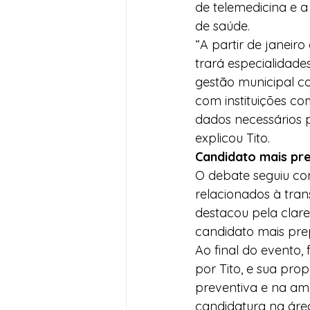
de telemedicina e a
de saúde.
“A partir de janeir
trará especialidad
gestão municipal c
com instituições co
dados necessários p
explicou Tito.
Candidato mais pr
O debate seguiu co
relacionados à tran
destacou pela clare
candidato mais prep
Ao final do evento, 
por Tito, e sua pr
preventiva e na amp
candidatura na área