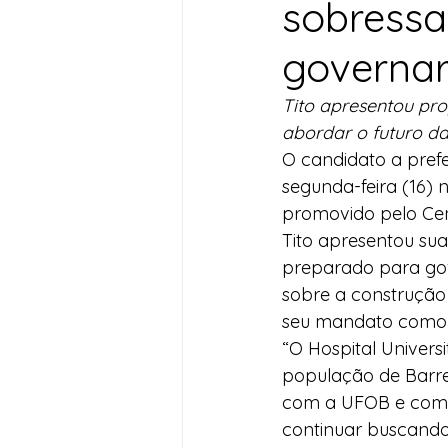
sobressa
Desenvolvimento Territoria
governa
Tito apresentou pro
Imprensa
Assistência S
abordar o futuro da
O candidato a prefei
segunda-feira (16) 
Nota de Pesar
Seguran
promovido pelo Cen
Tito apresentou sua
preparado para gov
Juventude
Datas Com
sobre a construção 
seu mandato como 
“O Hospital Univer
população de Barre
com a UFOB e com o
continuar buscando