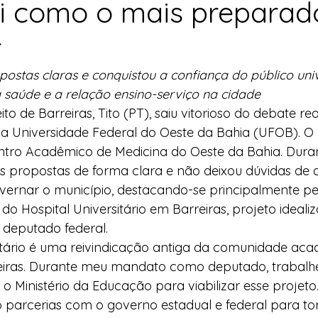
i como o mais preparad
l
Indicação
Água
Agricultura Familiar
r
postas claras e conquistou a confiança do público univ
ocial
Agricultura Familiar
Defesa Civil
 saúde e a relação ensino-serviço na cidade
to de Barreiras, Tito (PT), saiu vitorioso do debate re
na Universidade Federal do Oeste da Bahia (UFOB). O 
ça Alimentar
Direitos Humanos
Esporte
tro Acadêmico de Medicina do Oeste da Bahia. Duran
s propostas de forma clara e não deixou dúvidas de q
ernar o município, destacando-se principalmente pel
emorativas
do Hospital Universitário em Barreiras, projeto ideali
deputado federal.
sitário é uma reivindicação antiga da comunidade aca
iras. Durante meu mandato como deputado, trabalhe
 Ministério da Educação para viabilizar esse projeto
 parcerias com o governo estadual e federal para to