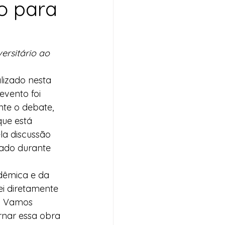
o para
ersitário ao 
alizado nesta 
evento foi 
te o debate, 
ue está 
a discussão 
zado durante 
dêmica e da 
i diretamente 
. Vamos 
rnar essa obra 