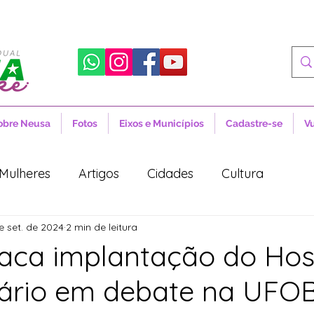
obre Neusa
Fotos
Eixos e Municípios
Cadastre-se
V
Mulheres
Artigos
Cidades
Cultura
e set. de 2024
2 min de leitura
 Sociais
Notícias
Novidades
Artigos
taca implantação do Hos
tário em debate na UFOB
aúde
Projetos de Lei
Política
Lula