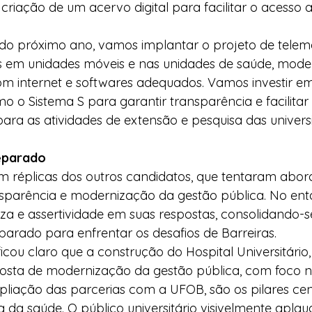
 criação de um acervo digital para facilitar o acesso 
o do próximo ano, vamos implantar o projeto de teleme
es em unidades móveis e nas unidades de saúde, mode
om internet e softwares adequados. Vamos investir em
mo o Sistema S para garantir transparência e facilitar
ara as atividades de extensão e pesquisa das universi
eparado
m réplicas dos outros candidatos, que tentaram abor
sparência e modernização da gestão pública. No entan
za e assertividade em suas respostas, consolidando-
arado para enfrentar os desafios de Barreiras.
ficou claro que a construção do Hospital Universitário,
oposta de modernização da gestão pública, com foco 
liação das parcerias com a UFOB, são os pilares cent
 da saúde. O público universitário visivelmente aplaud