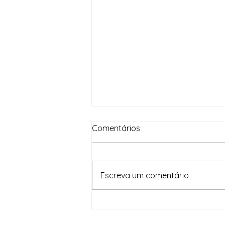
Comentários
Escreva um comentário
Em um mês, Brasil Contra o
Crime Organizado apreende