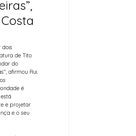
iras”,
i Costa
 dois 
tura de Tito 
idar do 
”, afirmou Rui.
os 
oridade é 
 está 
 e projetar 
nça e o seu 