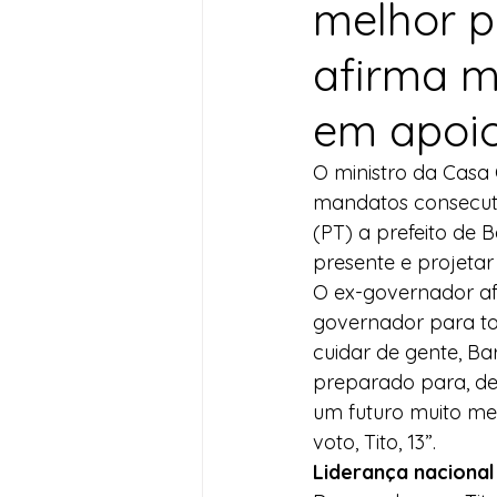
melhor p
Desenvolvimento Territoria
afirma mi
em apoio
Imprensa
Assistência S
O ministro da Casa 
mandatos consecutiv
Nota de Pesar
Seguran
(PT) a prefeito de 
presente e projetar
O ex-governador af
Juventude
Datas Com
governador para to
cuidar de gente, Ba
preparado para, de
um futuro muito mel
voto, Tito, 13”.
Liderança nacional