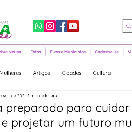
obre Neusa
Fotos
Eixos e Municípios
Cadastre-se
V
Mulheres
Artigos
Cidades
Cultura
e set. de 2024
1 min de leitura
 Sociais
Notícias
Novidades
Artigos
tá preparado para cuidar
 e projetar um futuro mu
aúde
Projetos de Lei
Política
Lula