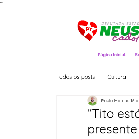
...
Página Inicial
S
Todos os posts
Cultura
Paulo Marcos
16 d
Entrevistas
Movimentos
“Tito es
presente
Cidades
Cultura
S