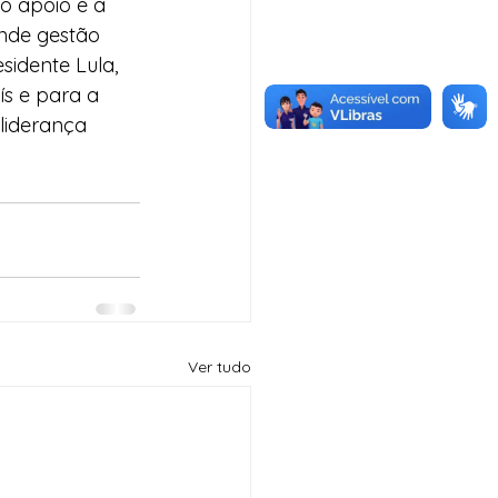
 apoio e a 
nde gestão 
sidente Lula, 
s e para a 
liderança 
Ver tudo