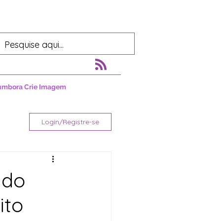
umbora Crie Imagem
Login/Registre-se
 do
ito