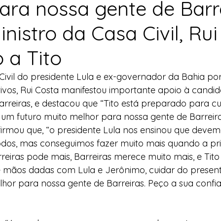
ara nossa gente de Barre
l
Indicação
Água
Agricultura Familiar
nistro da Casa Civil, Ru
 a Tito
ocial
Agricultura Familiar
Defesa Civil
Civil do presidente Lula e ex-governador da Bahia por
os, Rui Costa manifestou importante apoio à candida
ça Alimentar
Direitos Humanos
Esporte
Barreiras, e destacou que “Tito está preparado para cu
 um futuro muito melhor para nossa gente de Barreiras
irmou que, “o presidente Lula nos ensinou que devem
emorativas
dos, mas conseguimos fazer muito mais quando a pri
rreiras pode mais, Barreiras merece muito mais, e Tito
 mãos dadas com Lula e Jerônimo, cuidar do presente
hor para nossa gente de Barreiras. Peço a sua confia