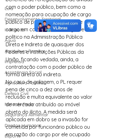
com o poder público, bem como a 
Lula
nomeação para ocupação de cargo 
Desenvolvimento Territorial
público de provimento efetivo, de 
cargo em comissão ou de agente 
Indicação
político na Administração Pública 
Água
Direta e Indireta de quaisquer dos 
Agricultura Familiar
Poderes e Instituições Públicas da 
União, ficando vedada, ainda, a 
Imprensa
contratação com o poder público de 
Assistência Social
forma direta ou indireta.
No caso de grilagem, o PL requer 
Agricultura Familiar
pena de cinco a dez anos de 
Defesa Civil
reclusão e multa equivalente ao valor 
Nota de Pesar
de mercado atribuído ao imóvel 
objeto do ilícito. A medida será 
Segurança Alimentar
aplicada em dobro se a invasão for 
Direitos Humanos
cometida por funcionário público ou 
em razão do cargo por ele ocupado 
Esporte