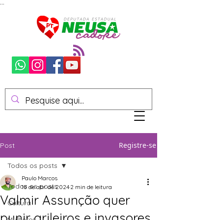
...
Registre-se
Post
Todos os posts
Paulo Marcos
Todos os posts
18 de abr. de 2024
2 min de leitura
Valmir Assunção quer
Cultura
punir grileiros e invasores
Mulheres