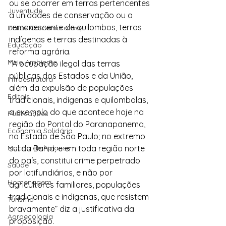
ou se ocorrer em terras pertencentes 
Juventude
a unidades de conservação ou a 
remanescente de quilombos, terras 
Datas Comemorativas
indígenas e terras destinadas à 
Educação
reforma agrária.
Meio Ambiente
“A ocupação ilegal das terras 
públicas dos Estados e da União, 
Infraestrutura
além da expulsão de populações 
Editais
tradicionais, indígenas e quilombolas, 
a exemplo do que acontece hoje na 
Publicações
região do Pontal do Paranapanema, 
Economia Solidária
no Estado de São Paulo; no extremo 
Moção de Aplauso
sul da Bahia; e em toda região norte 
do país, constitui crime perpetrado 
Saúde
por latifundiários, e não por 
Homenagem
agricultores familiares, populações 
tradicionais e indígenas, que resistem 
Turismo
bravamente” diz a justificativa da 
Agroecologia
proposição.