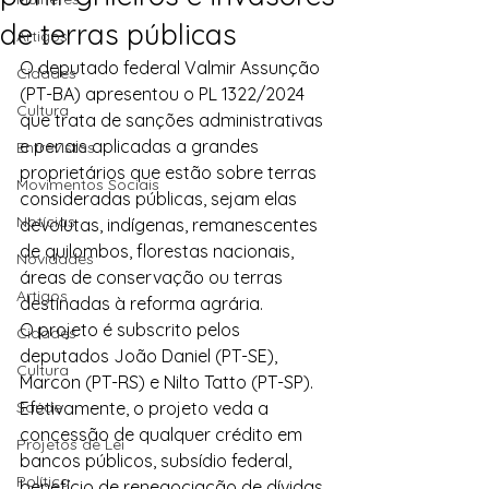
de terras públicas
Artigos
O deputado federal Valmir Assunção 
Cidades
(PT-BA) apresentou o PL 1322/2024 
Cultura
que trata de sanções administrativas 
e penais aplicadas a grandes 
Entrevistas
proprietários que estão sobre terras 
Movimentos Sociais
consideradas públicas, sejam elas 
Notícias
devolutas, indígenas, remanescentes 
de quilombos, florestas nacionais, 
Novidades
áreas de conservação ou terras 
Artigos
destinadas à reforma agrária.
O projeto é subscrito pelos 
Cidades
deputados João Daniel (PT-SE), 
Cultura
Marcon (PT-RS) e Nilto Tatto (PT-SP). 
Saúde
Efetivamente, o projeto veda a 
concessão de qualquer crédito em 
Projetos de Lei
bancos públicos, subsídio federal, 
Política
benefício de renegociação de dívidas 