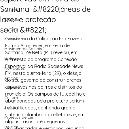
Santana: &#8220;áreas de
Artigos
lazer e proteção
Cidades
social&#8221;
Cultura
Candidato da Coligação Pra Fazer o 
Entrevistas
Futuro Acontecer, em Feira de 
Movimentos Sociais
Santana, Zé Neto (PT) revelou, em 
Notícias
entrevista ao programa Conexão 
Esportiva, da Rádio Sociedade News 
Novidades
FM, nesta quinta-feira (29), o desejo 
Artigos
do seu governo de construir arenas 
esportivas nos bairros e distritos do 
Cidades
município. Os campos de futebol hoje 
Cultura
abandonados pela prefeitura seriam 
Saúde
requalificados, ganhando grama 
sintética, alambrado, refletores e, em 
Projetos de Lei
alguns casos, até pequenas 
Política
arquibancadas e vestiários. Segundo 