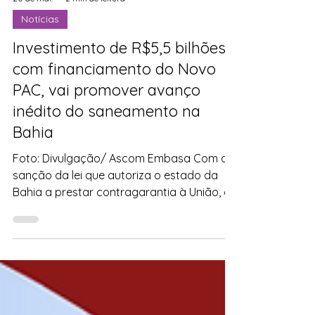
20 de mai.
2 min de leitura
Notícias
Investimento de R$5,5 bilhões,
com financiamento do Novo
PAC, vai promover avanço
inédito do saneamento na
Bahia
Foto: Divulgação/ Ascom Embasa Com a
sanção da lei que autoriza o estado da
Bahia a prestar contragarantia à União, a
Embasa poderá dar seguimento aos
trâmites para captação de R$5,5 bilhões
em recursos do Novo PAC, que
possibilitarão à empresa promover um
avanço inédito do saneamento na Bahia.