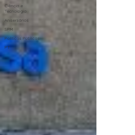
Ciência e
Tecnologia
Anisersários
SPM
Políticas Públicas
PT