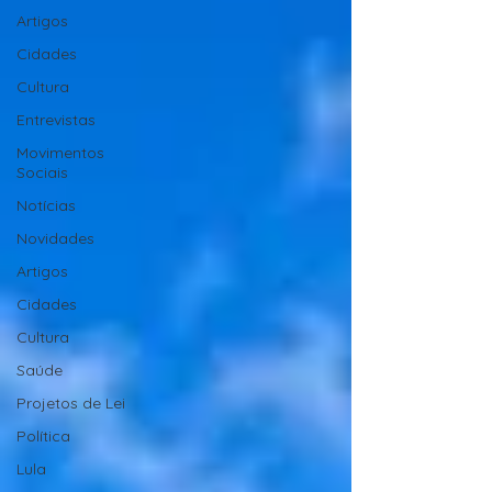
Artigos
Cidades
Cultura
Entrevistas
Movimentos
Sociais
Notícias
Novidades
Artigos
Cidades
Cultura
Saúde
Projetos de Lei
Política
Lula