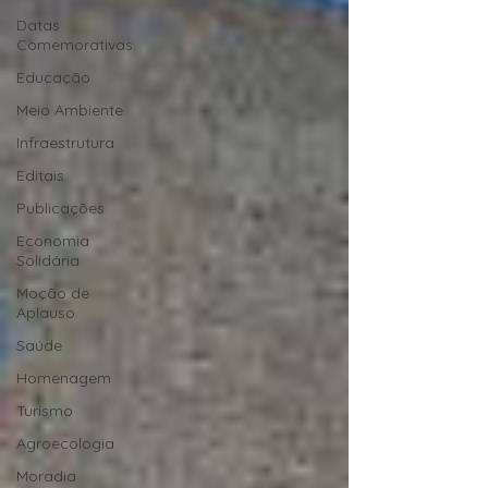
Datas
Comemorativas
Educação
Meio Ambiente
Infraestrutura
Editais
Publicações
Economia
Solidária
Moção de
Aplauso
Saúde
Homenagem
Turismo
Agroecologia
Moradia