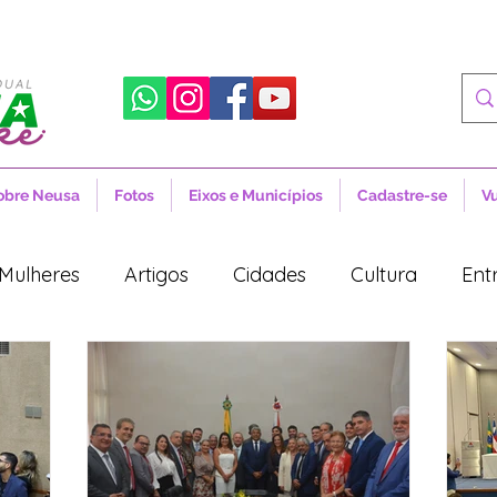
obre Neusa
Fotos
Eixos e Municípios
Cadastre-se
V
Mulheres
Artigos
Cidades
Cultura
Ent
tícias
Novidades
Artigos
Cidades
Cul
Política
Lula
Desenvolvimento Territorial