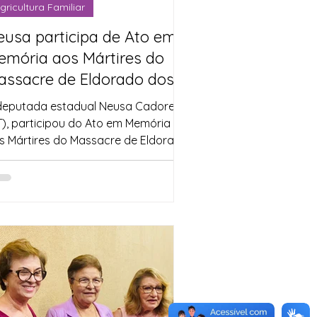
gricultura Familiar
eusa participa de Ato em
emória aos Mártires do
assacre de Eldorado dos
arajás
deputada estadual Neusa Cadore
T), participou do Ato em Memória
s Mártires do Massacre de Eldorado
s Carajás, com o tema "Contra...