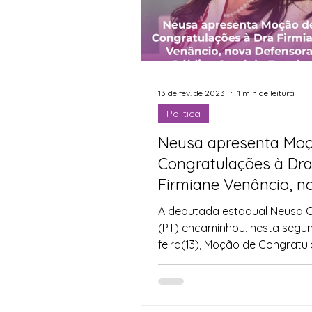
13 de fev. de 2023
1 min de leitura
Política
Neusa apresenta Moç
Congratulações à Dr
Firmiane Venâncio, n
Defensora Pública Ger
A deputada estadual Neusa 
(PT) encaminhou, nesta segu
feira(13), Moção de Congratu
Dra Firmiane Venâncio do Car