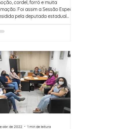
oção, cordel, forró e muita
imação. Foi assim a Sessão Especial
esidida pela deputada estadual
usa Cadore (PT), que entregou a ...
de abr. de 2022
1 min de leitura