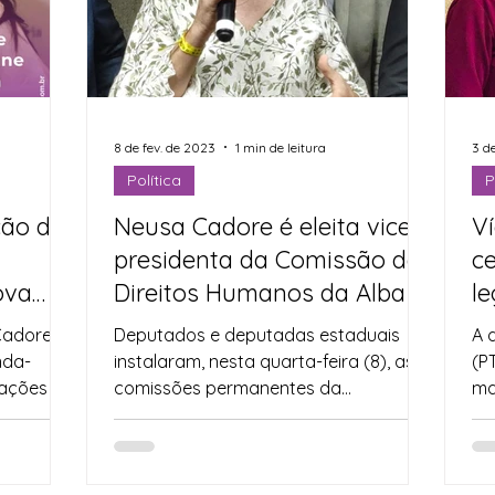
8 de fev. de 2023
1 min de leitura
3 d
Política
P
ão de
Neusa Cadore é eleita vice-
V
a
presidenta da Comissão de
ce
ova
Direitos Humanos da Alba
le
al
Cadore
Deputados e deputadas estaduais
A 
nda-
instalaram, nesta quarta-feira (8), as
(P
lações à
comissões permanentes da
ma
mo...
Assembleia Legislativa da Bahia (Alba).
Ba
A...