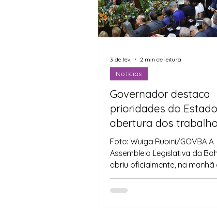
Indicação
Água
Ag
Agricultura Familiar
Def
3 de fev.
2 min de leitura
Notícias
Governador destaca
Direitos Humanos
Espo
prioridades do Estad
abertura dos trabalh
legislativos na Alba
Foto: Wuiga Rubini/GOVBA A
Assembleia Legislativa da Bah
abriu oficialmente, na manhã
terça-feira (3), os trabalhos
parlamentares de 2026 com a
Solenidade de Instalação da 
Legislativa da 20ª Legislatura