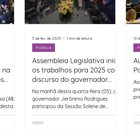
ricultura Familiar
Imprensa
Assistência Social
esa Civil
Nota de Pesar
Segurança Alimentar
5 de fev. de 2025
1 min de leitura
13 
Política
M
Assembleia Legislativa inicia
A
rte
Juventude
Datas Comemorativas
o na
os trabalhos para 2025 com
Po
os
discurso do governador
As
Jerônimo
pr
Na manhã desta quarta-feira (05), o
pr
ia (Alba)
governador Jerônimo Rodrigues
da
 desta
participou da Sessão Solene de
instalação da 3ª Sessão Legislativa
da...
4ª Sessão
, em