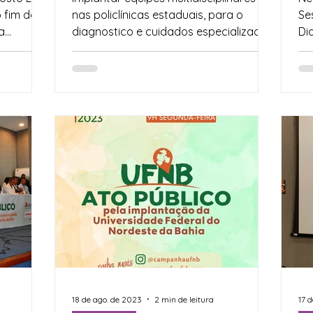
, nesta
Regionais
 fim da
nas policlínicas estaduais, para o
Se
a
diagnostico e cuidados especializados
Di
às pessoas com Transtorno...
As
18 de ago. de 2023
2 min de leitura
17 