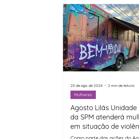
Salvador. A cerimônia reuniu
deputados estaduais, autori
representantes dos poderes 
e Judiciário. Na ocasião, o g
Jerônimo Rodrigues deixou s
mensagem ao Parlamento e 
sociedade baiana, reafirman
compromisso com o
20 de ago. de 2024
2 min de leitura
Mulheres
Agosto Lilás Unidade
da SPM atenderá mul
em situação de violên
Alba, nesta terça-feira
Como parte das ações do Ago