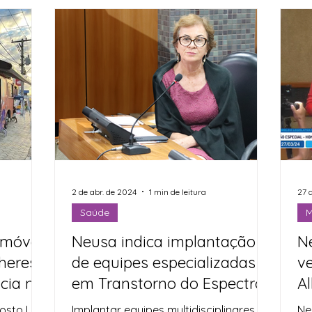
dades e
Executivo
overnador
ua
à
do o
2 de abr. de 2024
1 min de leitura
27 
Saúde
M
 móvel
Neusa indica implantação
N
heres
de equipes especializadas
v
cia na
em Transtorno do Espectro
A
 (20),
Autista nas Policlínicas
sto Lilás
Implantar equipes multidisciplinares
Ne