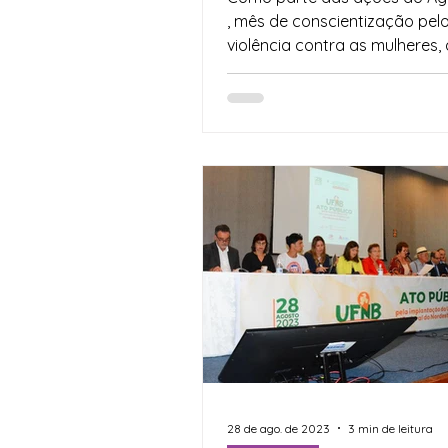
e na Estação da Lapa
, mês de conscientização pelo
quarta-feira (21)
violência contra as mulheres, 
Secretaria das Mulheres do...
28 de ago. de 2023
3 min de leitura