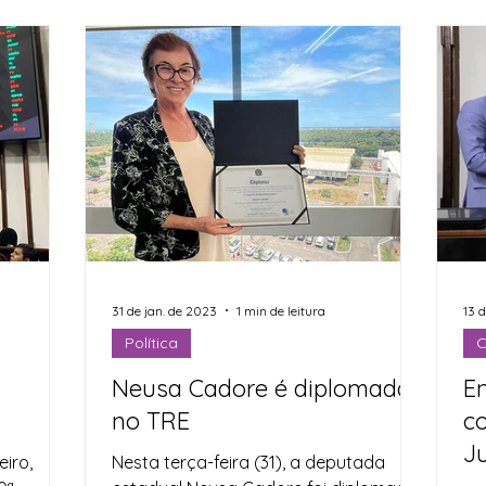
31 de jan. de 2023
1 min de leitura
13 
Política
C
Neusa Cadore é diplomada
E
no TRE
c
Ju
eiro,
Nesta terça-feira (31), a deputada