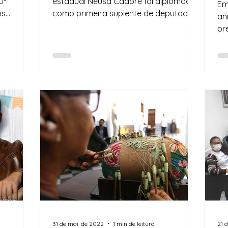
0ª
estadual Neusa Cadore foi diplomada
Em
os
como primeira suplente de deputada
an
ia...
estadual da Federação (PT,...
pr
Ne
31 de mai. de 2022
1 min de leitura
21 