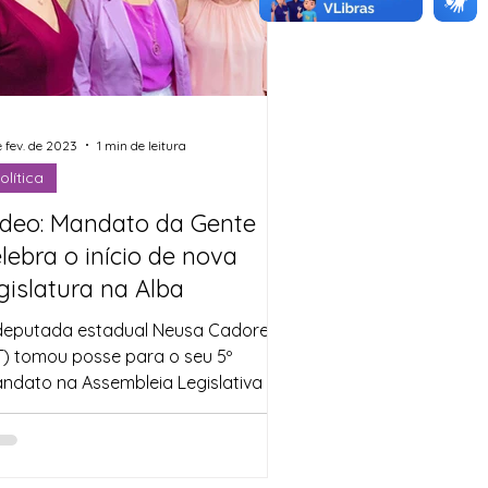
e fev. de 2023
1 min de leitura
olítica
ídeo: Mandato da Gente
lebra o início de nova
gislatura na Alba
deputada estadual Neusa Cadore
T) tomou posse para o seu 5º
ndato na Assembleia Legislativa da
hia. Uma reeleição celebrada por...