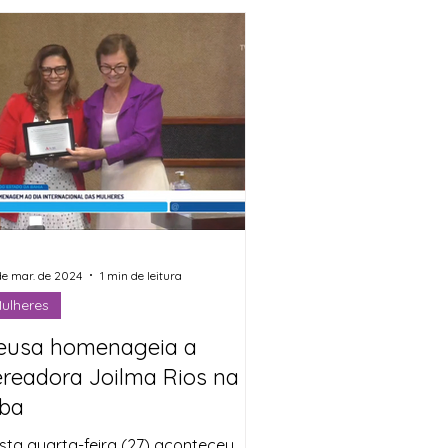
de mar. de 2024
1 min de leitura
ulheres
eusa homenageia a
ereadora Joilma Rios na
lba
sta quarta-feira (27) aconteceu