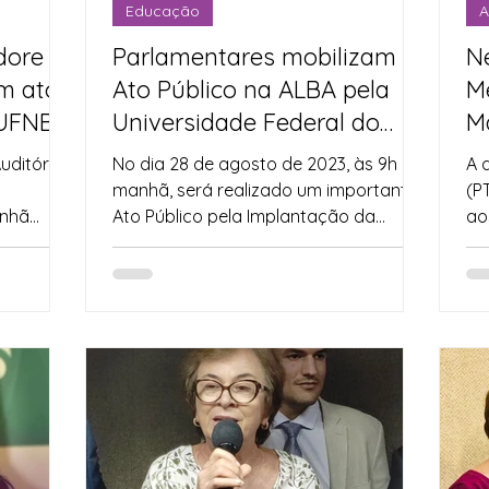
Educação
A
ore e
Parlamentares mobilizam
N
m ato
Ato Público na ALBA pela
M
 UFNB
Universidade Federal do
M
Nordeste da Bahia
C
uditório
No dia 28 de agosto de 2023, às 9h da
A 
manhã, será realizado um importante
(P
anhã
Ato Público pela Implantação da
ao
ou a ...
Universidade Federal do...
do