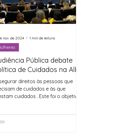
de nov. de 2024
1 min de leitura
ulheres
udiência Pública debate
lítica de Cuidados na Alba
segurar direitos às pessoas que
ecisam de cuidados e às que
estam cuidados . Este foi o objetivo
 Audiência Pública realizada...