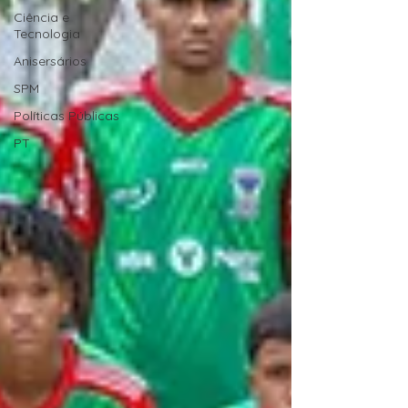
Ciência e
Tecnologia
Anisersários
SPM
Políticas Públicas
PT