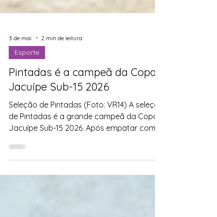
3 de mai.
2 min de leitura
Esporte
Pintadas é a campeã da Copa
Jacuípe Sub-15 2026
Seleção de Pintadas (Foto: VR14) A seleção
de Pintadas é a grande campeã da Copa
Jacuípe Sub-15 2026. Após empatar com a
seleção mairiense por 1 a 1, neste sábado
(2), em Pintadas, com grande presença de
público, a seleção da casa garantiu o título
com o placar agregado de 2 a 1. Mairi
abriu o placar aos 26 minutos do primeiro