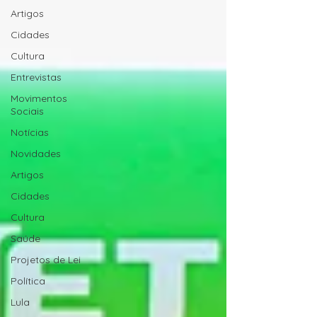
Artigos
Cidades
Cultura
Entrevistas
Movimentos
Sociais
Notícias
Novidades
Artigos
Cidades
Cultura
Saúde
Projetos de Lei
Política
Lula