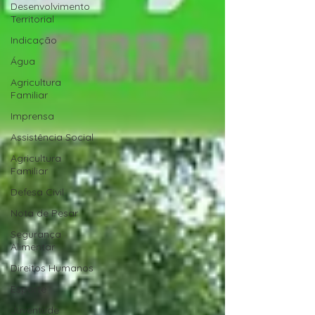
Desenvolvimento
Territorial
Indicação
Água
Agricultura
Familiar
Imprensa
Assistência Social
Agricultura
Familiar
Defesa Civil
Nota de Pesar
Segurança
Alimentar
Direitos Humanos
Esporte
Juventude