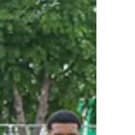
Datas
Comemorativas
Educação
Meio Ambiente
Infraestrutura
Editais
Publicações
Economia
Solidária
Moção de
Aplauso
Saúde
Homenagem
Turismo
Agroecologia
Moradia