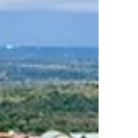
esporte de base e à integração regional .
Ao final da 5ª rodada, realizada neste
domingo (22), sete das oito seleções que
disputarão as quartas de final já estão
definidas. O último classificado sai do
Grupo 4, na última rodada, dia 29. Já
classificadas, as seleções de Baixa
Grande, Ipirá, Mairi, Pé de Serra, Pintadas,
Riachão do J