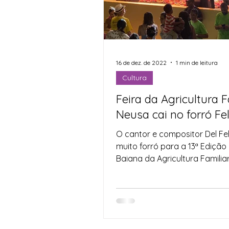
Indicação
Água
Ag
Agricultura Familiar
Def
16 de dez. de 2022
1 min de leitura
Cultura
Feira da Agricultura F
Direitos Humanos
Espo
Neusa cai no forró Fel
O cantor e compositor Del Fel
muito forró para a 13ª Edição
Baiana da Agricultura Familia
Economia Solidária, nesta...