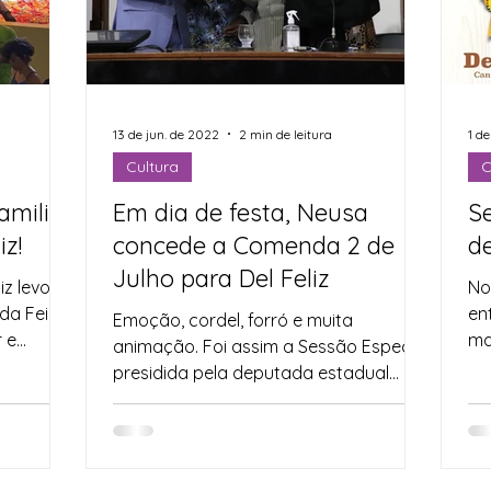
ricultura Familiar
Imprensa
Assistência Social
esa Civil
Nota de Pesar
Segurança Alimentar
13 de jun. de 2022
2 min de leitura
1 d
Cultura
C
amiliar:
Em dia de festa, Neusa
S
rte
Juventude
Datas Comemorativas
iz!
concede a Comenda 2 de
de
Julho para Del Feliz
iz levou
No
 da Feira
ent
Emoção, cordel, forró e muita
r e
ma
animação. Foi assim a Sessão Especial
Est
presidida pela deputada estadual
Neusa Cadore (PT), que entregou a ...