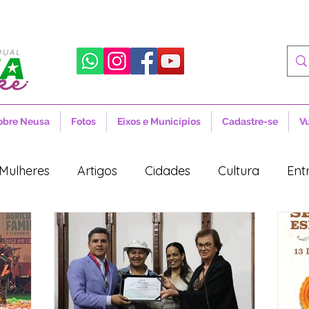
obre Neusa
Fotos
Eixos e Municípios
Cadastre-se
V
Mulheres
Artigos
Cidades
Cultura
Ent
tícias
Novidades
Artigos
Cidades
Cul
Política
Lula
Desenvolvimento Territorial