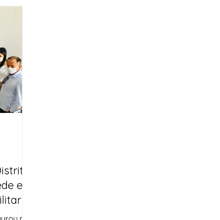
istrito
ede e
litar
ugurou na