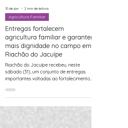
31 de jan.
2 min de leitura
Agricultura Familiar
Entregas fortalecem
agricultura familiar e garantem
mais dignidade no campo em
Riachão do Jacuípe
Riachão do Jacuípe recebeu, neste
sábado (31), um conjunto de entregas
importantes voltadas ao fortalecimento
da produção rural, da agricultura familiar e
da segurança hídrica , em ação
acompanhada pela deputada estadual
licenciada Neusa Cadore e diversas
lideranças políticas, sindicais e da