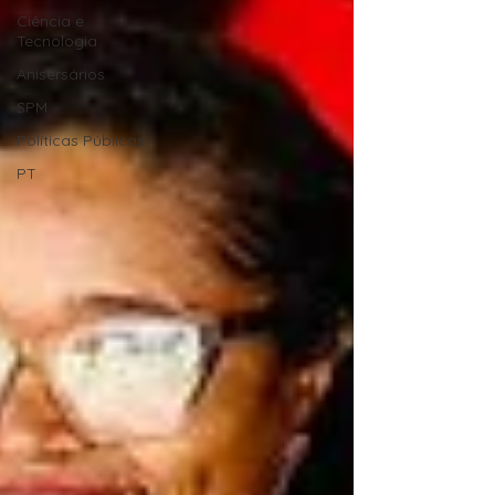
Ciência e
Tecnologia
Anisersários
SPM
Políticas Públicas
PT