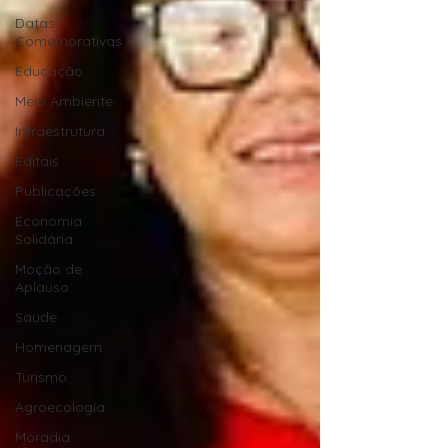
Datas
Comemorativas
Educação
Meio Ambiente
Infraestrutura
Editais
Publicações
Economia
Solidária
Moção de
Aplauso
Saúde
Homenagem
Turismo
Agroecologia
Moradia