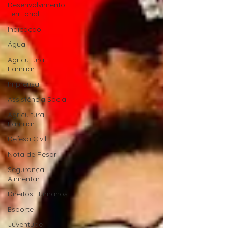
Desenvolvimento
Territorial
Indicação
Água
Agricultura
Familiar
Imprensa
Assistência Social
Agricultura
Familiar
Defesa Civil
Nota de Pesar
Segurança
Alimentar
Direitos Humanos
Esporte
Juventude