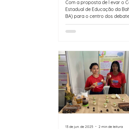
fortalecer a arte e a
Com a proposta de l evar o 
literatura no currículo
Estadual de Educação da Bah
escolar
BA) para o centro dos debates so
literatura, currículo e...
13 de jun. de 2025
2 min de leitura