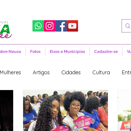
obre Neusa
Fotos
Eixos e Municípios
Cadastre-se
V
Mulheres
Artigos
Cidades
Cultura
Ent
tícias
Novidades
Artigos
Cidades
Cul
Política
Lula
Desenvolvimento Territorial