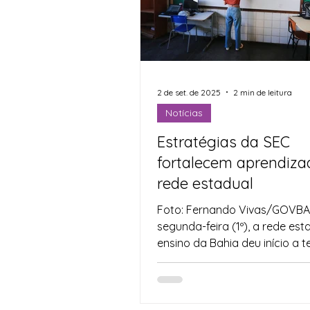
2 de set. de 2025
2 min de leitura
Notícias
Estratégias da SEC
fortalecem aprendiza
rede estadual
Foto: Fernando Vivas/GOVBA
segunda-feira (1º), a rede est
ensino da Bahia deu início a t
unidade do ano letivo com...