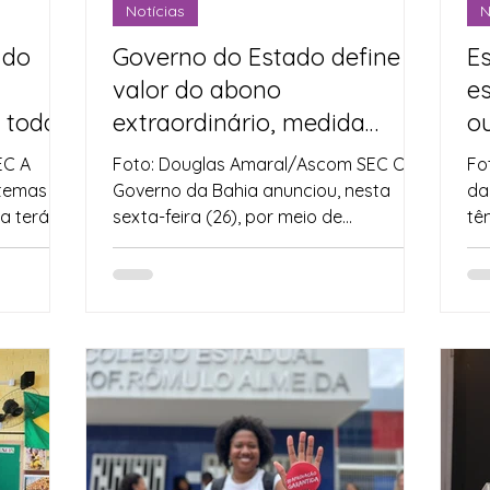
Notícias
N
 do
Governo do Estado define
E
valor do abono
es
m toda
extraordinário, medida
ou
beneficia 85 mil
c
EC A
Foto: Douglas Amaral/Ascom SEC O
Fo
profissionais da Educação
stemas de
Governo da Bahia anunciou, nesta
da
a terá
sexta-feira (26), por meio de
tê
.
publicação no Diário Oficial do
rea
Estado...