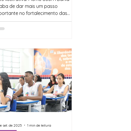
aba de dar mais um passo
portante no fortalecimento das
ões de alfabetização . Todos os 417...
de set. de 2025
1 min de leitura