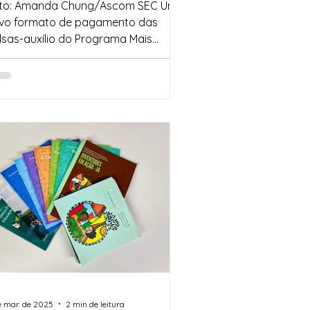
erá por conta poupança
to: Amanda Chung/Ascom SEC Um
cial
vo formato de pagamento das
lsas-auxílio do Programa Mais
stituído pela Secretaria
..
e mar. de 2025
2 min de leitura