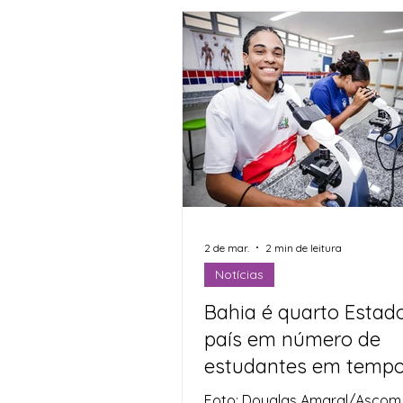
reunindo leitores, escritores e
educadores. Em entrevista col
imprensa, na noite de terça-fei
secretária estadual da Educa
Rowenna Brito, afirmou que 
do Estado irá adquirir 10 mil 
vales-
2 de mar.
2 min de leitura
Notícias
Bahia é quarto Estad
país em número de
estudantes em temp
integral
Foto: Douglas Amaral/Ascom