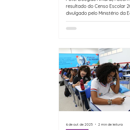
resultado do Censo Escolar 2
divulgado pelo Ministério da Educação
(MEC) nesta quinta-feira (26),
que a Bahia é o quarto Estad
com maior número de estuda
escolas de tempo integral. N
passado, segundo o documen
território baiano contabilizou 
matrículas na modalidade, o 
representa 34% do total de a
rede estadual de ensino. A m
nacional é de 26%. Na frente 
estão apenas São Pau
6 de out. de 2025
2 min de leitura