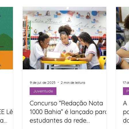
9 de jul. de 2025
2 min de leitura
17 
Juventude
P
Concurso “Redação Nota
A 
E Lê a
1000 Bahia” é lançado para
p
ra
estudantes da rede
d