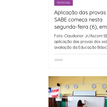
Notícias
Aplicação das provas
SABE começa nesta
segunda-feira (6), e
a Bahia
Foto: Claudionor Jr/Ascom S
aplicação das provas dos si
avaliação da Educação Básic
início nesta segunda-feira (6),..