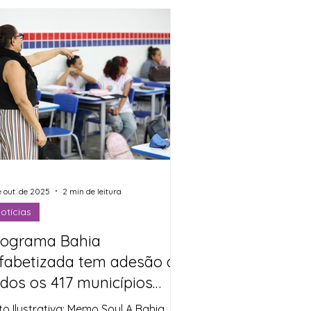
iciativa por meio das coordenações
 Educação Antirracista, Relações
nico-Raciais e Diversidade (CEARD) e
 Políticas para Juventude (COJEPE),
m o objetivo de promover a
ualdade de gênero, justiça social e
lorização dos direitos das
e out. de 2025
2 min de leitura
otícias
rograma Bahia
lfabetizada tem adesão de
dos os 417 municípios
aianos
to Ilustrativa: Memo Soul A Bahia