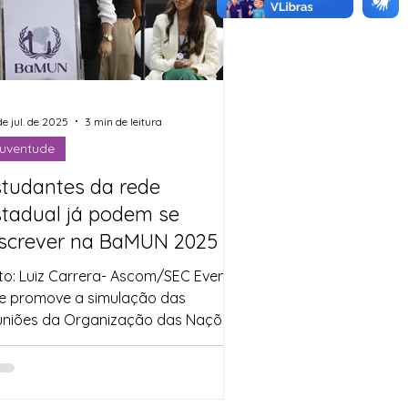
de jul. de 2025
3 min de leitura
uventude
studantes da rede
stadual já podem se
nscrever na BaMUN 2025
to: Luiz Carrera- Ascom/SEC Evento
e promove a simulação das
uniões da Organização das Nações
idas (ONU) , o Bahia Model United...