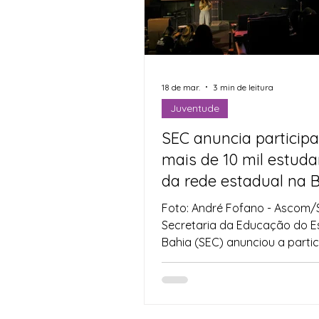
Indicação
Água
Ag
Agricultura Familiar
Def
18 de mar.
3 min de leitura
Juventude
SEC anuncia particip
Direitos Humanos
Espo
mais de 10 mil estuda
da rede estadual na B
do Livro da Bahia
Foto: André Fofano - Ascom/
Secretaria da Educação do E
Bahia (SEC) anunciou a parti
de mais de 10 mil estudantes
estadual na Bienal do Livro d
2026 , que acontece de 15 a 21
no Centro de Convenções Sal