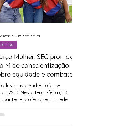
de mar.
2 min de leitura
otícias
arço Mulher: SEC promove
ia M de conscientização
obre equidade e combate à
olência de gênero
to Ilustrativa: André Fofano-
com/SEC Nesta terça-feira (10),
tudantes e professores da rede
tadual vão unir forças no Dia M,
ão que fortalece a programação do
rço Mulher . A Secretaria da
ucação da Bahia (SEC) promove a