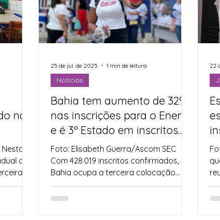
25 de jul. de 2025
1 min de leitura
22 
Notícias
J
Bahia tem aumento de 32%
E
do na
nas inscrições para o Enem
e
e é 3º Estado em inscritos
i
em todo o Brasil
 Nesta
Foto: Elisabeth Guerra/Ascom SEC
Fo
adual de
Com 428.019 inscritos confirmados, a
qu
erceira
Bahia ocupa a terceira colocação
re
entre os estados com maior número...
Un