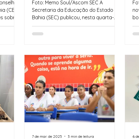
estadual
s
Conselho
Foto: Memo Soul/Ascom SEC A
Fo
so
ia (CEE-
Secretaria da Educação do Estado da
no
bre
Bahia (SEC) publicou, nesta quarta-
bo
feira (9), no Diário Oficial, o...
Estudo foi in
da.
7 de mar. de 2025
3 min de leitura
6 d