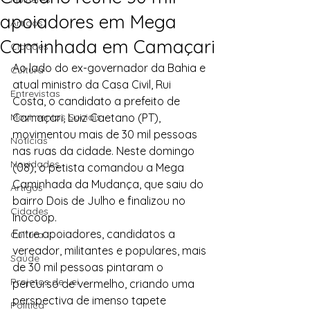
apoiadores em Mega
Artigos
Caminhada em Camaçari
Cidades
Ao lado do ex-governador da Bahia e 
Cultura
atual ministro da Casa Civil, Rui 
Entrevistas
Costa, o candidato a prefeito de 
Movimentos Sociais
Camaçari, Luiz Caetano (PT), 
movimentou mais de 30 mil pessoas 
Notícias
nas ruas da cidade. Neste domingo 
Novidades
(08), o petista comandou a Mega 
Caminhada da Mudança, que saiu do 
Artigos
bairro Dois de Julho e finalizou no 
Cidades
Inocoop.
Entre apoiadores, candidatos a 
Cultura
vereador, militantes e populares, mais 
Saúde
de 30 mil pessoas pintaram o 
Projetos de Lei
percurso de vermelho, criando uma 
perspectiva de imenso tapete 
Política