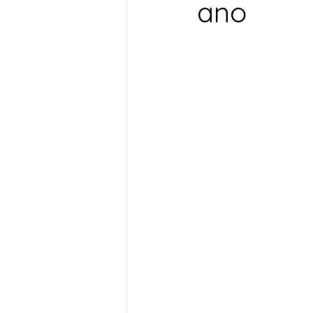
ano
Desenvolvimento Territoria
Imprensa
Assistência S
Nota de Pesar
Seguran
Juventude
Datas Com