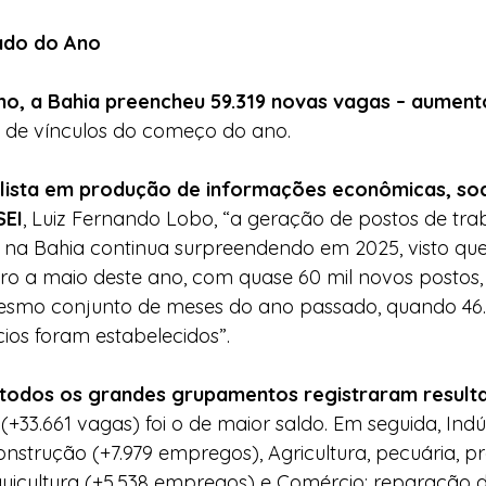
ado do Ano
o, a Bahia preencheu 59.319 novas vagas – aument
l de vínculos do começo do ano.
lista em produção de informações econômicas, soci
SEI
, Luiz Fernando Lobo, “a geração de postos de tr
a na Bahia continua surpreendendo em 2025, visto que
ro a maio deste ano, com quase 60 mil novos postos,
esmo conjunto de meses do ano passado, quando 46.
ios foram estabelecidos”.
 todos os grandes grupamentos registraram resulta
(+33.661 vagas) foi o de maior saldo. Em seguida, Indús
 Construção (+7.979 empregos), Agricultura, pecuária, 
aquicultura (+5.538 empregos) e Comércio; reparação d