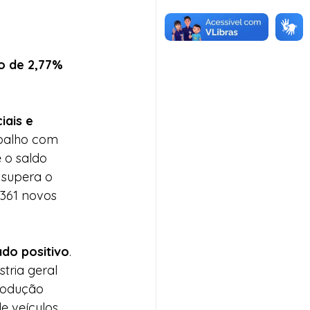
o de 2,77%
ais e 
abalho com 
 o saldo 
 supera o 
361 novos 
do positivo
. 
tria geral 
produção 
e veículos 