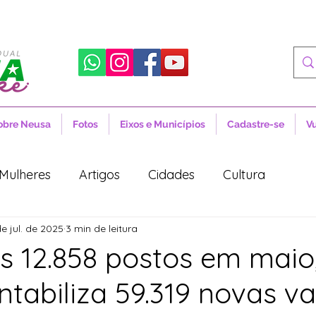
obre Neusa
Fotos
Eixos e Municípios
Cadastre-se
V
Mulheres
Artigos
Cidades
Cultura
de jul. de 2025
3 min de leitura
 Sociais
Notícias
Novidades
Artigos
 12.858 postos em maio
ntabiliza 59.319 novas v
aúde
Projetos de Lei
Política
Lula