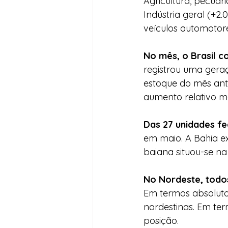
Agricultura, pecuári
Indústria geral (+2
veículos automotore
No mês, o Brasil 
registrou uma geraç
estoque do mês ante
aumento relativo ma
Das 27 unidades fe
em maio. A Bahia ex
baiana situou-se na
No Nordeste, todo
Em termos absoluto
nordestinas. Em ter
posição.