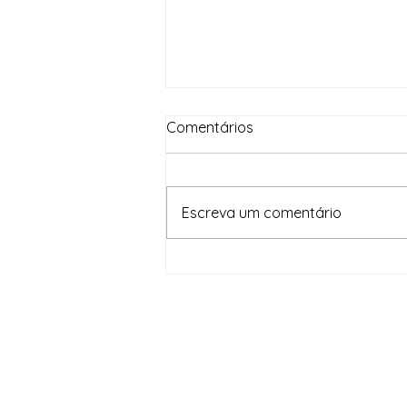
Comentários
Escreva um comentário
Em um mês, Brasil Contra o
Crime Organizado apreende
82,5 toneladas de drogas e
gera prejuízo de R$ 1,6
bilhão às facções criminosas