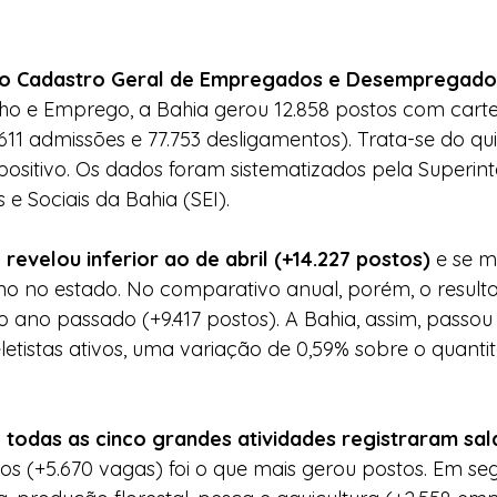
 o Cadastro Geral de Empregados e Desempregado
lho e Emprego, a Bahia gerou 12.858 postos com carte
.611 admissões e 77.753 desligamentos). Trata-se do qu
ositivo. Os dados foram sistematizados pela Superin
e Sociais da Bahia (SEI).
revelou inferior ao de abril (+14.227 postos)
 e se m
no no estado. No comparativo anual, porém, o resulta
 ano passado (+9.417 postos). A Bahia, assim, passou
eletistas ativos, uma variação de 0,59% sobre o quanti
 todas as cinco grandes atividades registraram sal
s (+5.670 vagas) foi o que mais gerou postos. Em seg