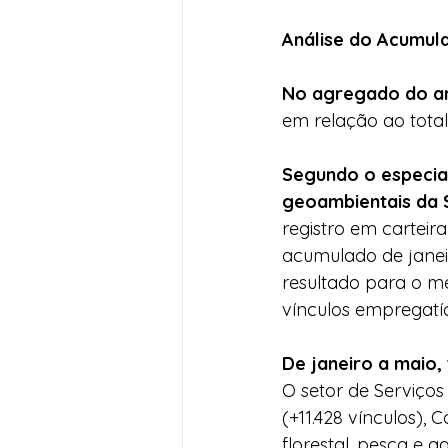
Análise do Acumul
No agregado do an
em relação ao tota
Segundo o especia
geoambientais da 
registro em carteir
acumulado de janei
resultado para o m
vínculos empregatíc
De janeiro a maio,
O setor de Serviços 
(+11.428 vínculos),
florestal, pesca e 