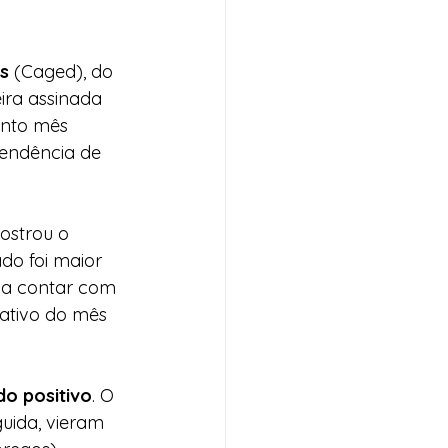
s
 (Caged), do 
ira assinada 
into mês 
tendência de 
ostrou o 
do foi maior 
 a contar com 
tativo do mês 
do positivo
. O 
uida, vieram 