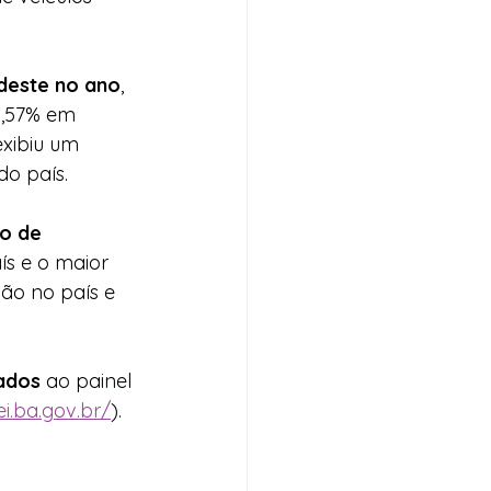
deste no ano
, 
1,57% em 
exibiu um 
do país.
o de 
ís e o maior 
ão no país e 
rados
 ao painel 
sei.ba.gov.br/
).