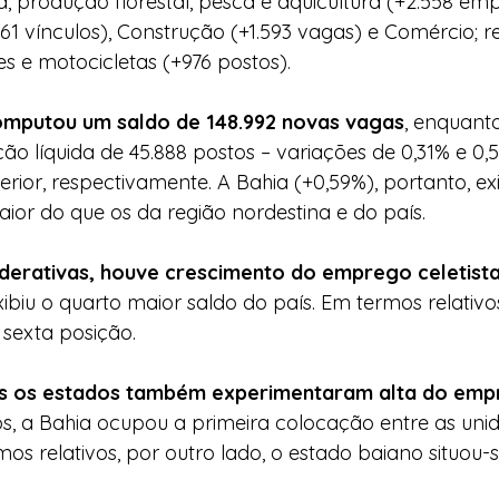
a, produção florestal, pesca e aquicultura (+2.558 emp
.061 vínculos), Construção (+1.593 vagas) e Comércio; 
s e motocicletas (+976 postos).
computou um saldo de 148.992 novas vagas
, enquant
ão líquida de 45.888 postos – variações de 0,31% e 0,
rior, respectivamente. A Bahia (+0,59%), portanto, ex
ior do que os da região nordestina e do país.
derativas, houve crescimento do emprego celetist
ibiu o quarto maior saldo do país. Em termos relativo
 sexta posição.
s os estados também experimentaram alta do emp
s, a Bahia ocupou a primeira colocação entre as uni
mos relativos, por outro lado, o estado baiano situou-