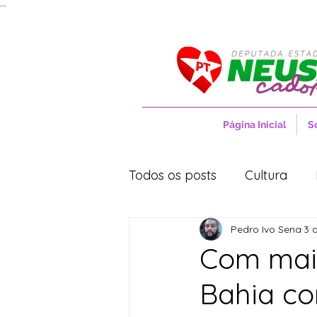
...
Página Inicial
S
Todos os posts
Cultura
Pedro Ivo Sena
3 
Entrevistas
Movimentos
Com mais
Bahia co
Cidades
Cultura
S