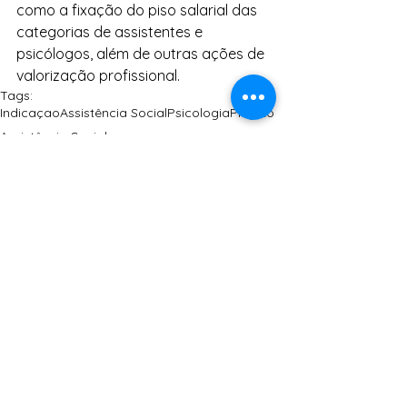
como a fixação do piso salarial das 
categorias de assistentes e 
psicólogos, além de outras ações de 
valorização profissional. 
Tags:
Indicaçao
Assistência Social
Psicologia
Projeto
Assistência Social
Educação
Ver tudo
Posts Relacionados