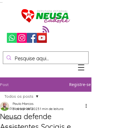
...
Registre-se
Post
Todos os posts
Paulo Marcos
Todos os posts
5 de abr. de 2023
1 min de leitura
Neusa defende
Cultura
Assistentes Sociais e
Mulheres