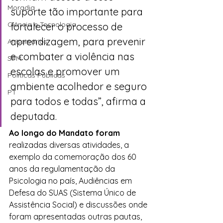
Moradia
suporte tão importante para 
Ciência e Tecnologia
fortalecer o processo de 
aprendizagem, para prevenir 
Anisersários
e combater a violência nas 
SPM
escolas e promover um 
Políticas Públicas
ambiente acolhedor e seguro 
PT
para todos e todas”, afirma a 
deputada.
Ao longo do Mandato foram
realizadas diversas atividades, a 
exemplo da comemoração dos 60 
anos da regulamentação da 
Psicologia no país, Audiências em 
Defesa do SUAS (Sistema Único de 
Assistência Social) e discussões onde 
foram apresentadas outras pautas, 