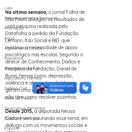
Lula
Na última semana, 
o jornal Folha de 
Desenvolvimento Territorial
São Paulo divulgou os resultados de 
uma pesquisa realizada pelo 
Indicação
Datafolha a pedido da Fundação 
Água
Lemann, Itaú Social e BID, que 
mostrou a necessidade de apoio 
Agricultura Familiar
psicológico nas escolas. Segundo o 
Imprensa
diretor de Conhecimento, Dados e 
Assistência Social
Pesquisa da fundação, Daniel de 
Bonis, temas como depressão, 
Agricultura Familiar
violência e abuso de substâncias 
Defesa Civil
geram uma demanda que as escolas 
não têm como resolver sozinhas. 
Nota de Pesar
Segurança Alimentar
Desde 2015,
 a deputada Neusa 
Cadore vem pautando esse tema, em 
Direitos Humanos
diálogo com os movimentos sociais e 
Esporte