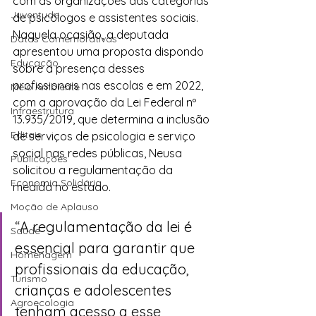
com as organizações das categorias 
Juventude
de psicólogos e assistentes sociais. 
Naquela ocasião, a deputada 
Datas Comemorativas
apresentou uma proposta dispondo 
Educação
sobre a presença desses 
profissionais nas escolas e em 2022, 
Meio Ambiente
com a aprovação da Lei Federal nº 
Infraestrutura
13.935/2019, que determina a inclusão 
Editais
de serviços de psicologia e serviço 
social nas redes públicas, Neusa 
Publicações
solicitou a regulamentação da 
Economia Solidária
medida no estado. 
Moção de Aplauso
“A regulamentação da lei é 
Saúde
essencial para garantir que 
Homenagem
profissionais da educação, 
Turismo
crianças e adolescentes 
Agroecologia
tenham acesso a esse 