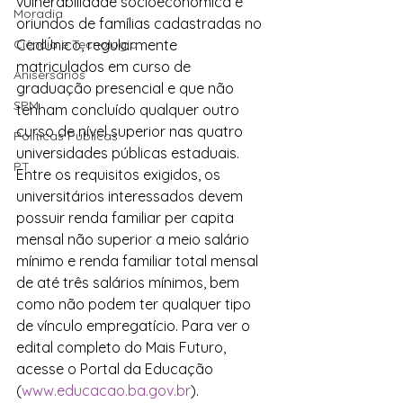
vulnerabilidade socioeconômica e 
Moradia
oriundos de famílias cadastradas no 
Ciência e Tecnologia
CadÚnico, regularmente 
matriculados em curso de 
Anisersários
graduação presencial e que não 
SPM
tenham concluído qualquer outro 
curso de nível superior nas quatro 
Políticas Públicas
universidades públicas estaduais. 
PT
Entre os requisitos exigidos, os 
universitários interessados devem 
possuir renda familiar per capita 
mensal não superior a meio salário 
mínimo e renda familiar total mensal 
de até três salários mínimos, bem 
como não podem ter qualquer tipo 
de vínculo empregatício. Para ver o 
edital completo do Mais Futuro, 
acesse o Portal da Educação 
(
www.educacao.ba.gov.br
).