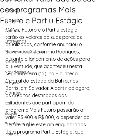
dos programas Mais
Artigos
Futuro e Partiu Estágio
Cidades
O Mais Futuro e o Partiu estágio 
Cultura
terão os valores de suas parcelas 
Entrevistas
atualizados, conforme anunciou o 
Movimentos Sociais
governador Jerônimo Rodrigues, 
durante o lançamento de ações para 
Notícias
a juventude, que aconteceu nesta 
Novidades
segunda-feira (12), na Biblioteca 
Central do Estado da Bahia, nos 
Artigos
Barris, em Salvador. A partir de agora, 
Cidades
os créditos destinados aos 
estudantes que participam do 
Cultura
programa Mais Futuro passarão a 
Saúde
valer R$ 400 e R$ 800, a depender do 
Projetos de Lei
perfil em que estejam enquadrados. 
Já o programa Partiu Estágio, que 
Política