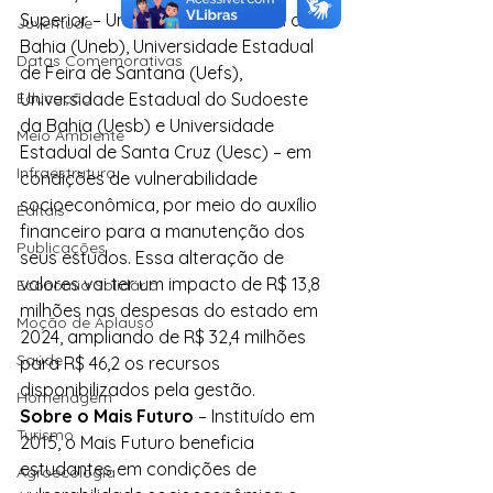
Superior – Universidade Estadual da 
Juventude
Bahia (Uneb), Universidade Estadual 
Datas Comemorativas
de Feira de Santana (Uefs), 
Educação
Universidade Estadual do Sudoeste 
da Bahia (Uesb) e Universidade 
Meio Ambiente
Estadual de Santa Cruz (Uesc) – em 
Infraestrutura
condições de vulnerabilidade 
socioeconômica, por meio do auxílio 
Editais
financeiro para a manutenção dos 
Publicações
seus estudos. Essa alteração de 
valores vai ter um impacto de R$ 13,8 
Economia Solidária
milhões nas despesas do estado em 
Moção de Aplauso
2024, ampliando de R$ 32,4 milhões 
Saúde
para R$ 46,2 os recursos 
disponibilizados pela gestão.
Homenagem
Sobre o Mais Futuro
 – Instituído em 
Turismo
2015, o Mais Futuro beneficia 
estudantes em condições de 
Agroecologia