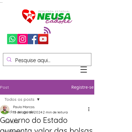
...
Registre-se
Post
Todos os posts
Paulo Marcos
Todos os posts
13 de ago. de 2024
2 min de leitura
Governo do Estado
Cultura
aumenta valor das bolsas
Mulheres