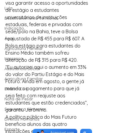
visa garantir acesso a oportunidades 
Lula
de estágio a estudantes 
universitários de instituições 
Desenvolvimento Territorial
estaduais, federais e privadas com 
Indicação
sede/polo na Bahia, teve a Bolsa 
Água
reajustada de R$ 455 para R$ 607. A 
Bolsa estágio para estudantes do 
Agricultura Familiar
Ensino Médio também sofreu 
Imprensa
alteração de R$ 315 para R$ 420.
“Eu autorizei aqui o aumento em 33% 
Assistência Social
do valor do Partiu Estágio e do Mais 
Agricultura Familiar
Futuro. Ainda em agosto, a gente já 
manda o pagamento para que já 
Defesa Civil
seja feito com reajuste aos 
Nota de Pesar
estudantes que estão credenciados”, 
Segurança Alimentar
garantiu Jerônimo.
A política pública do Mais Futuro 
Direitos Humanos
beneficia alunos das quatro 
Esporte
instituições estaduais de Ensino 