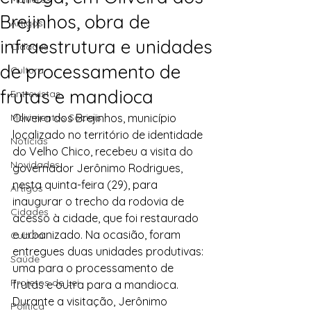
Brejinhos, obra de
Artigos
infraestrutura e unidades
Cidades
de processamento de
Cultura
frutas e mandioca
Entrevistas
Movimentos Sociais
Oliveira dos Brejinhos, município 
localizado no território de identidade 
Notícias
do Velho Chico, recebeu a visita do 
Novidades
governador Jerônimo Rodrigues, 
nesta quinta-feira (29), para 
Artigos
inaugurar o trecho da rodovia de 
Cidades
acesso à cidade, que foi restaurado 
e urbanizado. Na ocasião, foram 
Cultura
entregues duas unidades produtivas: 
Saúde
uma para o processamento de 
Projetos de Lei
frutas e outra para a mandioca. 
Durante a visitação, Jerônimo 
Política