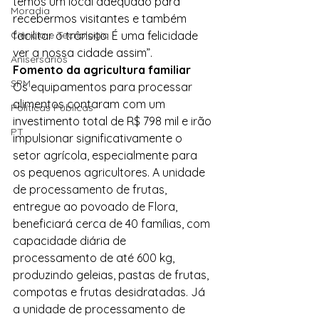
temos um local adequado para 
Moradia
recebermos visitantes e também 
Ciência e Tecnologia
facilitar o trânsito. É uma felicidade 
ver a nossa cidade assim”.
Anisersários
Fomento da agricultura familiar
SPM
Os equipamentos para processar 
alimentos contaram com um 
Políticas Públicas
investimento total de R$ 798 mil e irão 
PT
impulsionar significativamente o 
setor agrícola, especialmente para 
os pequenos agricultores. A unidade 
de processamento de frutas, 
entregue ao povoado de Flora, 
beneficiará cerca de 40 famílias, com 
capacidade diária de 
processamento de até 600 kg, 
produzindo geleias, pastas de frutas, 
compotas e frutas desidratadas. Já 
a unidade de processamento de 