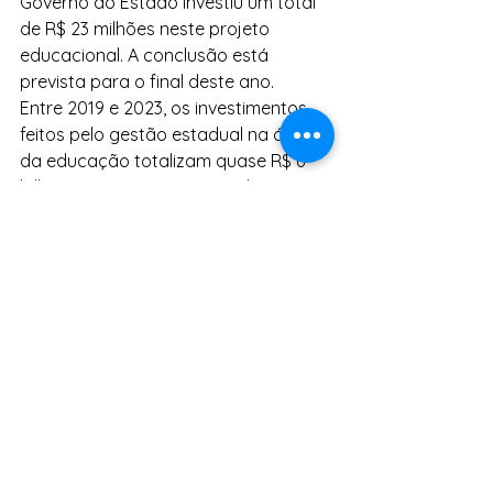
Governo do Estado investiu um total 
de R$ 23 milhões neste projeto 
educacional. A conclusão está 
prevista para o final deste ano.
Entre 2019 e 2023, os investimentos 
feitos pelo gestão estadual na área 
da educação totalizam quase R$ 6 
bilhões. Esses recursos resultaram na 
entrega de 50 novas escolas, das 
quais mais de 30 são de tempo 
integral, sendo seis delas localizadas 
em Salvador. Além disso, estão em 
andamento a construção de 160 
novas escolas e a modernização, 
ampliação ou reforma de 372 
instituições de ensino. Somente em 
2023, já foram realizadas 19 
inaugurações de escolas, sendo 16 
delas totalmente novas e três que 