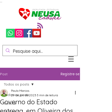
...
Registre-se
Post
Todos os posts
Paulo Marcos
Todos os posts
29 de jun. de 2023
3 min de leitura
Governo do Estado
Cultura
entrega, em Oliveira dos
Mulheres