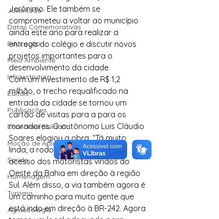
Jerônimo. Ele também se 
Juventude
comprometeu a voltar ao município 
Datas Comemorativas
ainda este ano para realizar a 
Educação
entrega do colégio e discutir novos 
projetos importantes para o 
Meio Ambiente
desenvolvimento da cidade.
Infraestrutura
Com um investimento de R$ 1,2 
milhão, o trecho requalificado na 
Editais
entrada da cidade se tornou um 
Publicações
cartão de visitas para a para os 
moradores. O autônomo Luis Cláudio 
Economia Solidária
Soares elogiou a obra. “Tá muito 
Moção de Aplauso
linda, a rodovia melhora muito o 
Saúde
acesso dos motoristas vindos do 
Oeste da Bahia em direção à região 
Homenagem
Sul. Além disso, a via também agora é 
Turismo
um caminho para muito gente que 
está indo em direção à BR-242. Agora 
Agroecologia