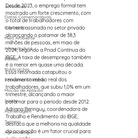
Desde 2023, o emprego formal tem 
Juventude
mostrado um forte crescimento, com 
Datas Comemorativas
o total de trabalhadores com 
Educação
carteira assinada no setor privado 
alcançando o patamar de 38,3 
Meio Ambiente
milhões de pessoas, em maio de 
Infraestrutura
2024, segundo a Pnad Contínua do 
IBGE. A taxa de desemprego também 
Editais
é a menor em quase uma década.
Publicações
Essa retomada catapultou o 
rendimento médio real dos 
Economia Solidária
trabalhadores, que subiu 1,0% em um 
Moção de Aplauso
trimestre, alcançando o maior 
Saúde
patamar para o período desde 2012. 
Adriana Beringuy, coordenadora de 
Homenagem
Trabalho e Rendimento do IBGE, 
Turismo
destaca que a melhoria na qualidade 
da ocupação é um fator crucial para 
Agroecologia