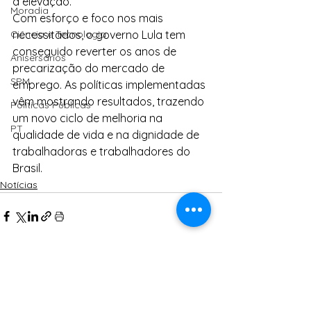
a elevação.
Moradia
Com esforço e foco nos mais 
Ciência e Tecnologia
necessitados, o governo Lula tem 
conseguido reverter os anos de 
Anisersários
precarização do mercado de 
SPM
emprego. As políticas implementadas 
vêm mostrando resultados, trazendo 
Políticas Públicas
um novo ciclo de melhoria na 
PT
qualidade de vida e na dignidade de 
trabalhadoras e trabalhadores do 
Brasil.
Notícias
Ver tudo
Posts Relacionados