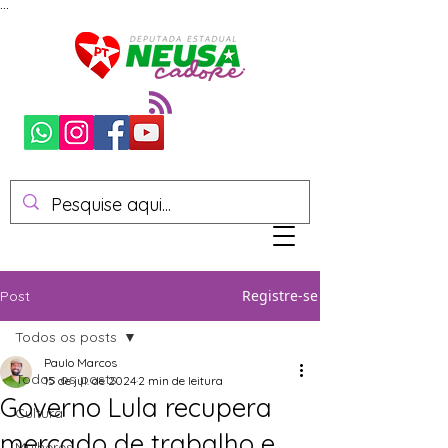
...
Registre-se
Post
Todos os posts
Paulo Marcos
Todos os posts
15 de jul. de 2024
2 min de leitura
Governo Lula recupera
Cultura
mercado de trabalho e
Mulheres