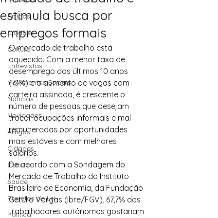
estimula busca por
Artigos
empregos formais
Cidades
O mercado de trabalho está 
Cultura
aquecido. Com a menor taxa de 
Entrevistas
desemprego dos últimos 10 anos 
Movimentos Sociais
(7,1%) e o aumento de vagas com 
carteira assinada, é crescente o 
Notícias
número de pessoas que desejam 
Novidades
trocar ocupações informais e mal 
remuneradas por oportunidades 
Artigos
mais estáveis e com melhores 
Cidades
salários.
De acordo com a Sondagem do 
Cultura
Mercado de Trabalho do Instituto 
Saúde
Brasileiro de Economia, da Fundação 
Projetos de Lei
Getulio Vargas (Ibre/FGV), 67,7% dos 
trabalhadores autônomos gostariam 
Política