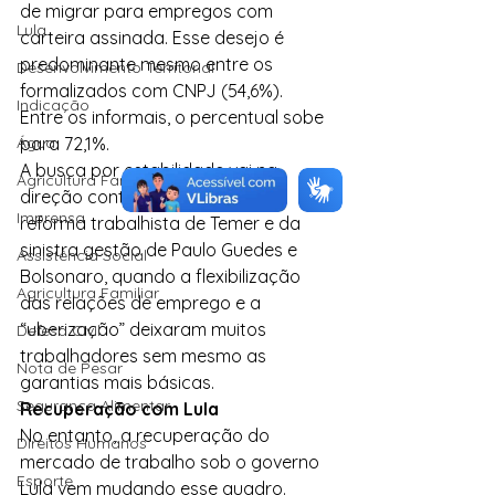
de migrar para empregos com 
Lula
carteira assinada. Esse desejo é 
predominante mesmo entre os 
Desenvolvimento Territorial
formalizados com CNPJ (54,6%). 
Indicação
Entre os informais, o percentual sobe 
Água
para 72,1%.
A busca por estabilidade vai na 
Agricultura Familiar
direção contrária da desastrosa 
Imprensa
reforma trabalhista de Temer e da 
sinistra gestão de Paulo Guedes e 
Assistência Social
Bolsonaro, quando a flexibilização 
Agricultura Familiar
das relações de emprego e a 
“uberização” deixaram muitos 
Defesa Civil
trabalhadores sem mesmo as 
Nota de Pesar
garantias mais básicas.
Segurança Alimentar
Recuperação com Lula
No entanto, a recuperação do 
Direitos Humanos
mercado de trabalho sob o governo 
Esporte
Lula vem mudando esse quadro. 