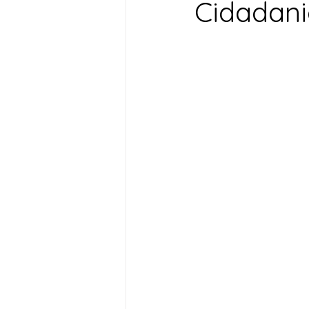
Cidadan
Desenvolvimento Territoria
Imprensa
Assistência S
Nota de Pesar
Seguran
Juventude
Datas Com