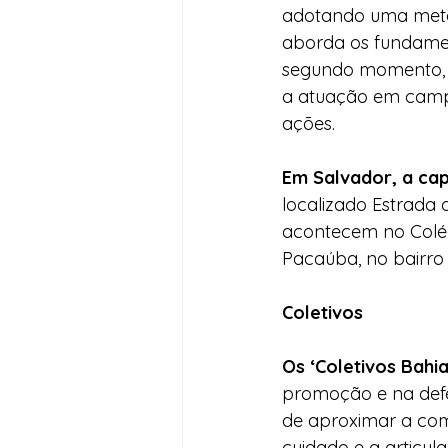
adotando uma metodo
aborda os fundament
segundo momento, se
a atuação em campo
ações.
Em Salvador, a capa
localizado Estrada 
acontecem no Colégi
Pacaúba, no bairr
Coletivos
Os ‘Coletivos Bahi
promoção e na defes
de aproximar a comu
cuidado e a articul