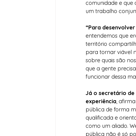
comunidade e que o
um trabalho conjunt
“Para desenvolver
entendemos que era 
território compart
para tornar viável n
sobre quais são noss
que a gente precisa
funcionar dessa man
Já o secretário de
experiência
, afirm
pública de forma ma
qualificada e orien
como um aliado. Wer
pública não é só po