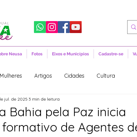
obre Neusa
Fotos
Eixos e Municípios
Cadastre-se
V
Mulheres
Artigos
Cidades
Cultura
de jul. de 2025
3 min de leitura
 Sociais
Notícias
Novidades
Artigos
 Bahia pela Paz inicia
 formativo de Agentes d
aúde
Projetos de Lei
Política
Lula