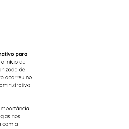
mativo para 
o início da 
anizada de 
ato ocorreu no 
dministrativo 
 importância 
gias nos 
ia com a 