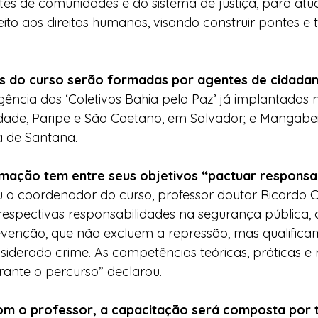
ntes de comunidades e do sistema de justiça, para a
peito aos direitos humanos, visando construir pontes e
as do curso serão formadas por agentes de cidadan
ngência dos ‘Coletivos Bahia pela Paz’ já implantados 
dade, Paripe e São Caetano, em Salvador; e Mangabei
a de Santana.
ormação tem entre seus objetivos “pactuar responsa
o coordenador do curso, professor doutor Ricardo Ca
 respectivas responsabilidades na segurança pública,
evenção, que não excluem a repressão, mas qualifica
siderado crime. As competências teóricas, práticas e r
rante o percurso” declarou.
om o professor, a capacitação será composta por 