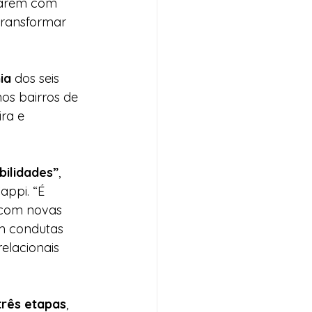
tuarem com 
 transformar 
ia
 dos seis 
nos bairros de 
ra e 
bilidades”
, 
ppi. “É 
 com novas 
m condutas 
elacionais 
três etapas
, 