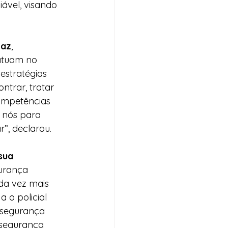
ável, visando 
Paz
, 
 atuam no 
estratégias 
ntrar, tratar 
competências 
 nós para 
”, declarou.
sua 
gurança 
da vez mais 
 o policial 
 segurança 
 segurança 