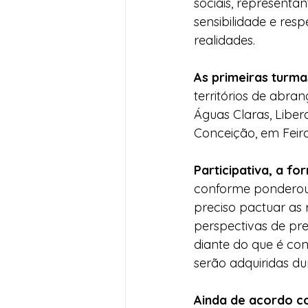
sociais, representa
sensibilidade e res
realidades.
As primeiras turm
territórios de abra
Águas Claras, Liber
Conceição, em Feir
Participativa, a f
conforme ponderou 
preciso pactuar as
perspectivas de pr
diante do que é con
serão adquiridas du
Ainda de acordo c