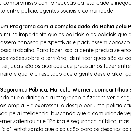
 compromisso com a redução da letalidade é inegoci
o entre polícia, agentes sociais e comunidade.
 um Programa com a complexidade do Bahia pela 
muito importante que os policiais e as policiais que
ilhassem conosco perspectivas e pactuassem conosco 
osso trabalho. Para fazer isso, a gente precisa se enco
as visões sobre o território, identificar quais são as 
 ter, quais são os acordos que precisamos fazer entre
eira e qual é o resultado que a gente deseja alcançar
 Segurança Pública, Marcelo Werner, compartilhou 
ando que o diálogo e a integração o fizeram ver a se
is ampla. Ele expressou o desejo por uma polícia ca
tada pela inteligência, buscando que a comunidade veja
ner salientou que “Polícia é segurança pública, mas
lícia”, enfatizando que a solução para os desafios da