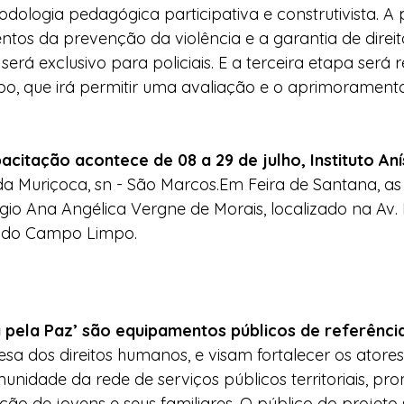
logia pedagógica participativa e construtivista. A 
os da prevenção da violência e a garantia de direito
rá exclusivo para policiais. E a terceira etapa será 
, que irá permitir uma avaliação e o aprimoramento
citação acontece de 08 a 29 de julho, Instituto Aní
da Muriçoca, sn - São Marcos.Em Feira de Santana, as 
o Ana Angélica Vergne de Morais, localizado na Av. Fr
o do Campo Limpo.
a pela Paz’ são equipamentos públicos de referênci
a dos direitos humanos, e visam fortalecer os atores 
nidade da rede de serviços públicos territoriais, p
ação de jovens e seus familiares. O público do projeto