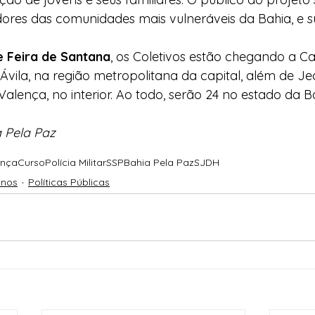
ores das comunidades mais vulneráveis da Bahia, e su
e Feira de Santana
, os Coletivos estão chegando a Ca
’Ávila, na região metropolitana da capital, além de Je
Valença, no interior. Ao todo, serão 24 no estado da B
 Pela Paz
ança
Curso
Polícia Militar
SSP
Bahia Pela Paz
SJDH
anos
Políticas Públicas