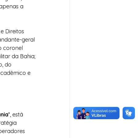
 apenas a 
e Direitos 
andante-geral 
o coronel 
itar da Bahia; 
o, do 
acadêmico e 
nia’
, está 
ratégia 
operadores 