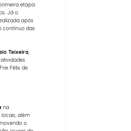
primeira etapa 
s. Já o 
realizada após 
 contínuo das 
sio Teixeira
, 
atividades 
ei Félix de 
a
 na 
locais, além 
romovendo o 
 são jovens de 