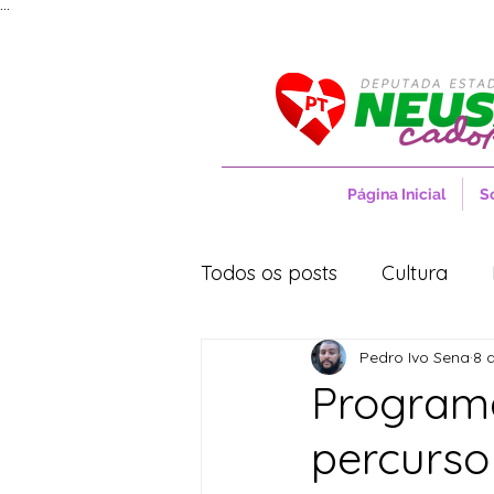
...
Página Inicial
S
Todos os posts
Cultura
Pedro Ivo Sena
8 
Entrevistas
Movimentos
Programa
percurso
Cidades
Cultura
S