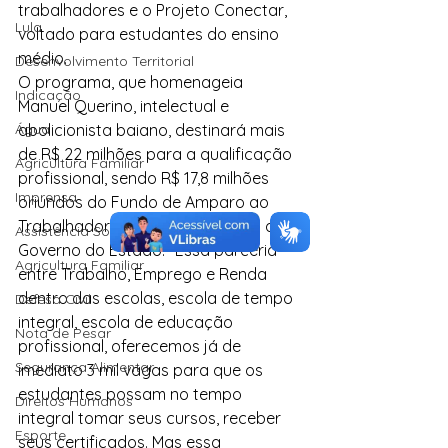
trabalhadores e o Projeto Conectar, 
Lula
voltado para estudantes do ensino 
médio.
Desenvolvimento Territorial
O programa, que homenageia 
Indicação
Manuel Querino, intelectual e 
Água
abolicionista baiano, destinará mais 
de R$ 22 milhões para a qualificação 
Agricultura Familiar
profissional, sendo R$ 17,8 milhões 
Imprensa
oriundos do Fundo de Amparo ao 
Trabalhador (FAT) e R$ 5 milhões do 
Assistência Social
Governo do Estado. “Essa parceria 
Agricultura Familiar
entre Trabalho, Emprego e Renda 
dentro das escolas, escola de tempo 
Defesa Civil
integral, escola de educação 
Nota de Pesar
profissional, oferecemos já de 
Segurança Alimentar
imediato 3 mil vagas para que os 
estudantes possam no tempo 
Direitos Humanos
integral tomar seus cursos, receber 
Esporte
seus certificados. Mas essa 