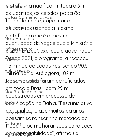
plataforma não fica limitada a 3 mil 
Juventude
estudantes, as escolas poderão, 
Datas Comemorativas
tranquilamente, capacitar os 
Educação
estudantes usando a mesma 
plataforma que é a mesma 
Meio Ambiente
quantidade de vagas que o Ministério 
Infraestrutura
disponibilizou”, explicou o governador.
Desde 2021, o programa já recebeu 
Editais
1,5 milhão de cadastros, sendo 90,5 
Publicações
mil na Bahia. Até agora, 182 mil 
trabalhadores foram beneficiados 
Economia Solidária
em todo o Brasil, com 29 mil 
Moção de Aplauso
cadastrados em processo de 
Saúde
qualificação na Bahia. “Essa iniciativa 
é crucial para que muitos baianos 
Homenagem
possam se reinserir no mercado de 
Turismo
trabalho ou melhorar suas condições 
de empregabilidade”, afirmou o 
Agroecologia