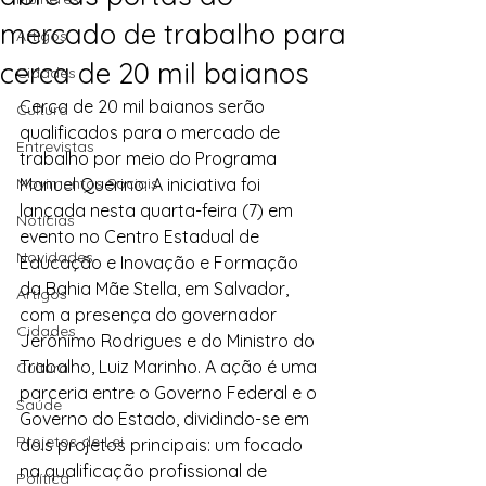
mercado de trabalho para
Artigos
cerca de 20 mil baianos
Cidades
Cerca de 20 mil baianos serão 
Cultura
qualificados para o mercado de 
Entrevistas
trabalho por meio do Programa 
Movimentos Sociais
Manuel Querino. A iniciativa foi 
lançada nesta quarta-feira (7) em 
Notícias
evento no Centro Estadual de 
Novidades
Educação e Inovação e Formação 
da Bahia Mãe Stella, em Salvador, 
Artigos
com a presença do governador 
Cidades
Jerônimo Rodrigues e do Ministro do 
Trabalho, Luiz Marinho. A ação é uma 
Cultura
parceria entre o Governo Federal e o 
Saúde
Governo do Estado, dividindo-se em 
Projetos de Lei
dois projetos principais: um focado 
na qualificação profissional de 
Política