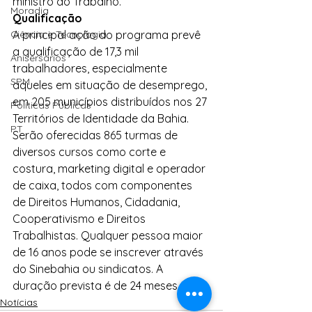
ministro do Trabalho.
Moradia
Qualificação
Ciência e Tecnologia
A principal ação do programa prevê 
a qualificação de 17,3 mil 
Anisersários
trabalhadores, especialmente 
SPM
aqueles em situação de desemprego, 
em 205 municípios distribuídos nos 27 
Políticas Públicas
Territórios de Identidade da Bahia. 
PT
Serão oferecidas 865 turmas de 
diversos cursos como corte e 
costura, marketing digital e operador 
de caixa, todos com componentes 
de Direitos Humanos, Cidadania, 
Cooperativismo e Direitos 
Trabalhistas. Qualquer pessoa maior 
de 16 anos pode se inscrever através 
do Sinebahia ou sindicatos. A 
duração prevista é de 24 meses.
Notícias