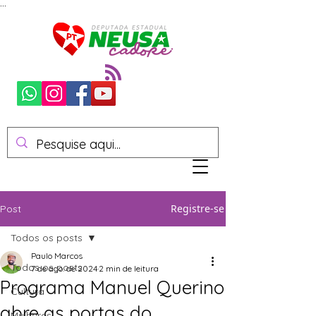
...
Registre-se
Post
Todos os posts
Paulo Marcos
Todos os posts
7 de ago. de 2024
2 min de leitura
Programa Manuel Querino
Cultura
abre as portas do
Mulheres