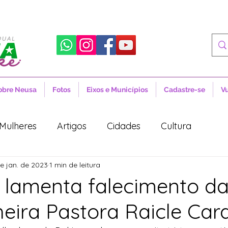
obre Neusa
Fotos
Eixos e Municípios
Cadastre-se
V
Mulheres
Artigos
Cidades
Cultura
e jan. de 2023
1 min de leitura
 Sociais
Notícias
Novidades
Artigos
 lamenta falecimento d
ira Pastora Raicle Car
aúde
Projetos de Lei
Política
Lula