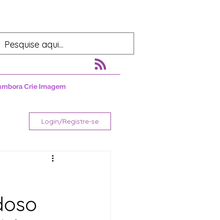
umbora Crie Imagem
Login/Registre-se
a
doso