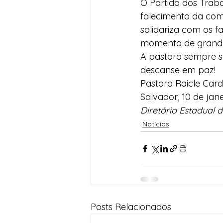
O Partido dos Traba
falecimento da comp
Desenvolvimento Territoria
solidariza com os f
momento de grande 
A pastora sempre se
Imprensa
Assistência S
descanse em paz!
Pastora Raicle Card
Nota de Pesar
Seguran
Diretório Estadual 
Notícias
Juventude
Datas Com
Posts Relacionados