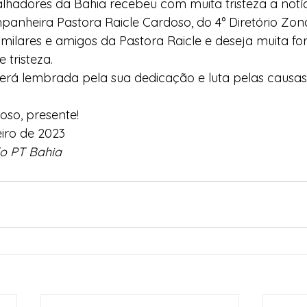
lhadores da Bahia recebeu com muita tristeza a notíc
anheira Pastora Raicle Cardoso, do 4° Diretório Zonal
l
Indicação
Água
Agricultura Familiar
amilares e amigos da Pastora Raicle e deseja muita fo
tristeza.
rá lembrada pela sua dedicação e luta pelas causas 
ocial
Agricultura Familiar
Defesa Civil
oso, presente!
ça Alimentar
Direitos Humanos
Esporte
do PT Bahia
emorativas