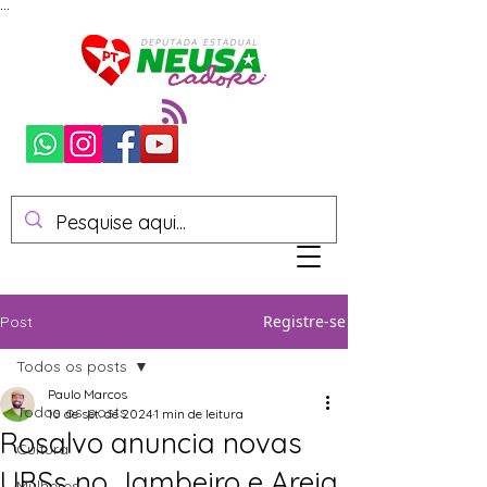
...
Registre-se
Post
Todos os posts
Paulo Marcos
Todos os posts
10 de set. de 2024
1 min de leitura
Rosalvo anuncia novas
Cultura
UBSs no Jambeiro e Areia
Mulheres