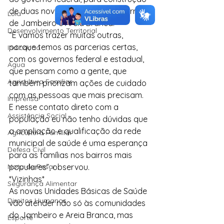
de duas novas unidades, nos bairros 
Lula
de Jambeiro e Areia Branca.
Desenvolvimento Territorial
“E vamos trazer muitas outras, 
porque temos as parcerias certas, 
Indicação
com os governos federal e estadual, 
Água
que pensam como a gente, que 
Agricultura Familiar
também priorizam ações de cuidado 
com as pessoas que mais precisam. 
Imprensa
E nesse contato direto com a 
Assistência Social
população eu não tenho dúvidas que 
a ampliação e qualificação da rede 
Agricultura Familiar
municipal de saúde é uma esperança 
Defesa Civil
para as famílias nos bairros mais 
Nota de Pesar
populares”, observou.
*Vizinhas*
Segurança Alimentar
As novas Unidades Básicas de Saúde 
Direitos Humanos
vão atender não só às comunidades 
do Jambeiro e Areia Branca, mas 
Esporte