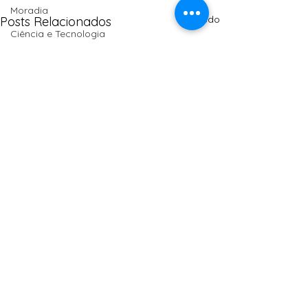
Moradia
Ver tudo
Posts Relacionados
Ciência e Tecnologia
Anisersários
SPM
Políticas Públicas
PT
Comentários