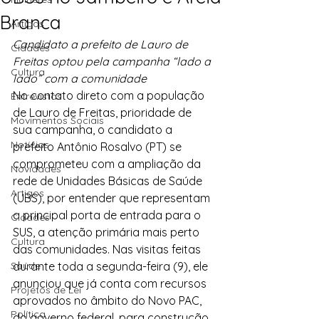
Branca
Artigos
Candidato a prefeito de Lauro de 
Cidades
Freitas optou pela campanha “lado a 
Cultura
lado” com a comunidade
No contato direto com a população 
Entrevistas
de Lauro de Freitas, prioridade de 
Movimentos Sociais
sua campanha, o candidato a 
Notícias
prefeito Antônio Rosalvo (PT) se 
comprometeu com a ampliação da 
Novidades
rede de Unidades Básicas de Saúde 
Artigos
(UBS), por entender que representam 
a principal porta de entrada para o 
Cidades
SUS, a atenção primária mais perto 
Cultura
das comunidades. Nas visitas feitas 
Saúde
durante toda a segunda-feira (9), ele 
anunciou que já conta com recursos 
Projetos de Lei
aprovados no âmbito do Novo PAC, 
Política
do governo federal, para construção 