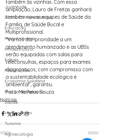
também às vizinhas. Com essa 
Juventude
ampliação, Lauro de Freitas ganhará 
também novas equipes de Saúde da 
Datas Comemorativas
Família, de Saúde Bucal e 
Educação
Multiprofissional.
Meio Ambiente
“Vamos dar prioridade a um 
atendimento humanizado e as UBSs 
Infraestrutura
serão equipadas com salas para 
Editais
teleconsultas, espaços para exames 
diagnósticos, com compromisso com 
Publicações
a sustentabilidade ecológica e 
Economia Solidária
ambiental”, garantiu.
Moção de Aplauso
Foto: Matheus Souza
Notícias
Saúde
Homenagem
Turismo
Agroecologia