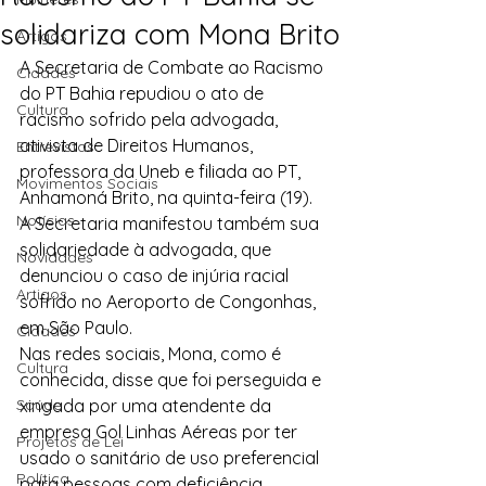
solidariza com Mona Brito
Artigos
A Secretaria de Combate ao Racismo 
Cidades
do PT Bahia repudiou o ato de 
Cultura
racismo sofrido pela advogada, 
ativista de Direitos Humanos, 
Entrevistas
professora da Uneb e filiada ao PT, 
Movimentos Sociais
Anhamoná Brito, na quinta-feira (19). 
Notícias
A Secretaria manifestou também sua 
solidariedade à advogada, que 
Novidades
denunciou o caso de injúria racial 
Artigos
sofrido no Aeroporto de Congonhas, 
em São Paulo.
Cidades
Nas redes sociais, Mona, como é 
Cultura
conhecida, disse que foi perseguida e 
Saúde
xingada por uma atendente da 
empresa Gol Linhas Aéreas por ter 
Projetos de Lei
usado o sanitário de uso preferencial 
Política
para pessoas com deficiência 