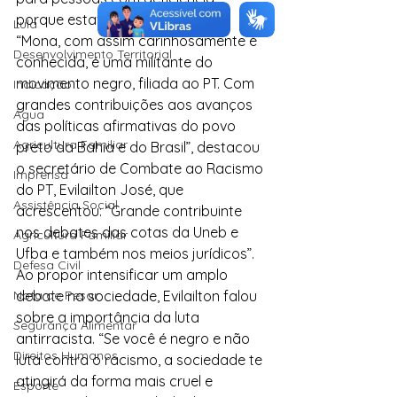
porque estava se sentindo mal.
Lula
“Mona, com assim carinhosamente é 
Desenvolvimento Territorial
conhecida, é uma militante do 
movimento negro, filiada ao PT. Com 
Indicação
grandes contribuições aos avanços 
Água
das políticas afirmativas do povo 
Agricultura Familiar
preto da Bahia e do Brasil”, destacou 
o secretário de Combate ao Racismo 
Imprensa
do PT, Evilailton José, que 
Assistência Social
acrescentou: “Grande contribuinte 
nos debates das cotas da Uneb e 
Agricultura Familiar
Ufba e também nos meios jurídicos”.
Defesa Civil
Ao propor intensificar um amplo 
Nota de Pesar
debate na sociedade, Evilailton falou 
sobre a importância da luta 
Segurança Alimentar
antirracista. “Se você é negro e não 
Direitos Humanos
luta contra o racismo, a sociedade te 
atingirá da forma mais cruel e 
Esporte