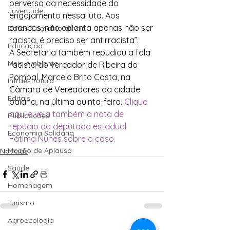
perversa da necessidade do 
Juventude
engajamento nessa luta. Aos 
brancos, não adianta apenas não ser 
Datas Comemorativas
racista, é preciso ser antirracista”.
Educação
A Secretaria também repudiou a fala 
Meio Ambiente
racista do vereador de Ribeira do 
Pombal, Marcelo Brito Costa, na 
Infraestrutura
Câmara de Vereadores da cidade 
Editais
baiana, na última quinta-feira. 
Clique 
aqui e veja também a nota de 
Publicações
repúdio da deputada estadual 
Economia Solidária
Fátima Nunes sobre o caso. 
Moção de Aplauso
Notícias
Saúde
Homenagem
Turismo
Agroecologia