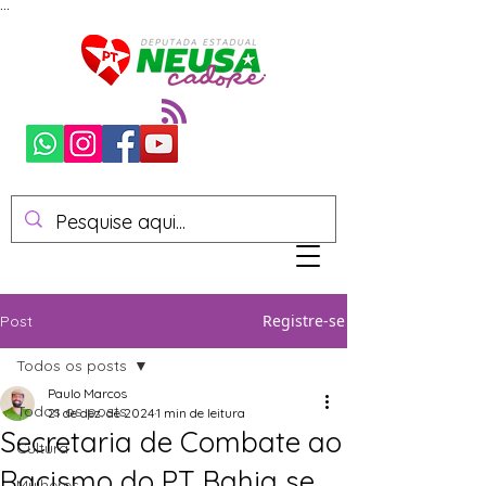
...
Registre-se
Post
Todos os posts
Paulo Marcos
Todos os posts
21 de dez. de 2024
1 min de leitura
Secretaria de Combate ao
Cultura
Racismo do PT Bahia se
Mulheres