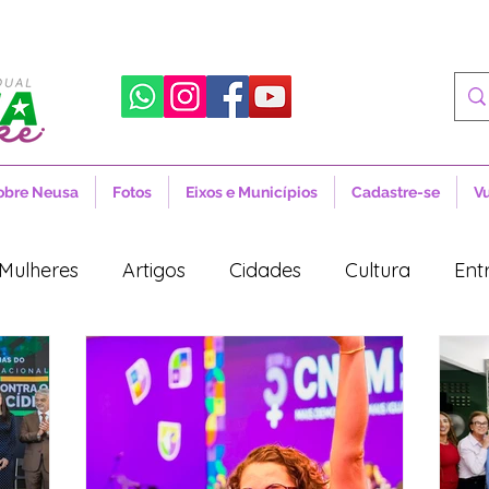
obre Neusa
Fotos
Eixos e Municípios
Cadastre-se
V
Mulheres
Artigos
Cidades
Cultura
Ent
tícias
Novidades
Artigos
Cidades
Cul
Política
Lula
Desenvolvimento Territorial