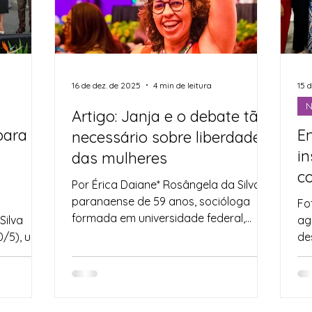
ricultura Familiar
Imprensa
Assistência Social
esa Civil
Nota de Pesar
Segurança Alimentar
16 de dez. de 2025
4 min de leitura
15 
N
Artigo: Janja e o debate tão
para
Em
necessário sobre liberdade
rte
Juventude
Datas Comemorativas
i
das mulheres
c
Por Érica Daiane* Rosângela da Silva,
rasil
p
paranaense de 59 anos, socióloga
Fo
F
formada em universidade federal,
Silva
ag
ativista política e social, tornou-se em
0/5), um
des
2023 a Primeira-Dama do Brasil. Do
 decretos
dam
romance que iniciou oficialmente
teção
durante prisão em Curitiba a uma
nto dos
influência extraordinária na condução
zação de