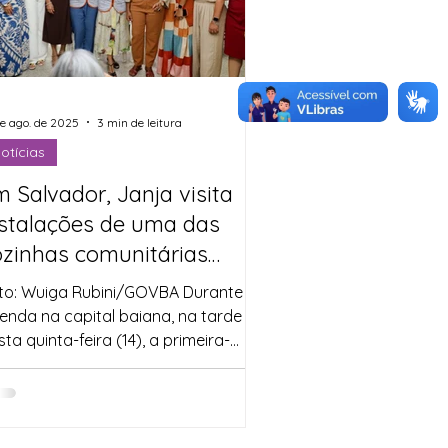
de ago. de 2025
3 min de leitura
otícias
 Salvador, Janja visita
nstalações de uma das
ozinhas comunitárias
arceiras do Bahia Sem
to: Wuiga Rubini/GOVBA Durante
ome
enda na capital baiana, na tarde
ta quinta-feira (14), a primeira-
a do Brasil, Janja da Silva, ...