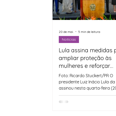
Indicação
Água
Ag
Agricultura Familiar
Def
20 de mai.
5 min de leitura
Notícias
Lula assina medidas 
Direitos Humanos
Espo
ampliar proteção às
mulheres e reforçar
segurança digital no B
Foto: Ricardo Stuckert/PR O
presidente Luiz Inácio Lula da 
assinou nesta quarta-feira (2
conjunto de Projetos de Lei e
voltados à ampliação da pro
das mulheres, ao fortalecime
mecanismos de responsabili