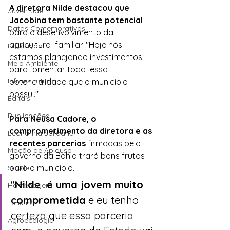
A diretora Nilde destacou que  
Juventude
Jacobina tem bastante potencial
Datas Comemorativas
para o desenvolvimento da 
agricultura  familiar. "Hoje nós 
Educação
estamos planejando investimentos 
Meio Ambiente
para fomentar toda  essa 
Infraestrutura
potencialidade que o município 
possui."
Editais
Publicações
Para Neusa Cadore, o  
comprometimento da diretora e as 
Economia Solidária
recentes parcerias
 firmadas pelo  
Moção de Aplauso
governo da Bahia trará bons frutos 
para o município. 
Saúde
"
Nilde  é uma jovem muito 
Homenagem
comprometida
 e eu tenho 
Turismo
certeza que essa parceria 
Agroecologia