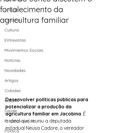
fortalecimento da
Artigos
agricultura familiar
Cidades
Cultura
Entrevistas
Movimentos Sociais
Notícias
Novidades
Artigos
Cidades
Desenvolver políticas públicas para 
Cultura
potencializar a produção da  
Saúde
agricultura familiar em Jacobina
. É 
o ideal que reuniu a deputada  
Projetos de Lei
estadual Neusa Cadore, o vereador 
Política