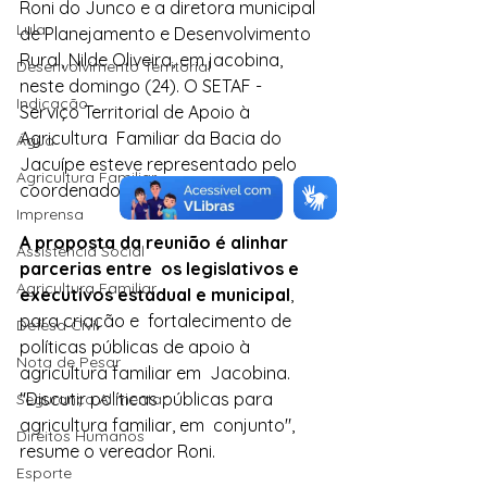
Roni do Junco e a diretora municipal  
Lula
de Planejamento e Desenvolvimento 
Rural, Nilde Oliveira, em jacobina,  
Desenvolvimento Territorial
neste domingo (24). O SETAF - 
Indicação
Serviço Territorial de Apoio à 
Agricultura  Familiar da Bacia do 
Água
Jacuípe esteve representado pelo 
Agricultura Familiar
coordenador  Aelson Almeida.
Imprensa
A proposta da reunião é alinhar 
Assistência Social
parcerias entre  os legislativos e 
Agricultura Familiar
executivos estadual e municipal
, 
para criação e  fortalecimento de 
Defesa Civil
políticas públicas de apoio à 
Nota de Pesar
agricultura familiar em  Jacobina. 
"Discutir políticas públicas para 
Segurança Alimentar
agricultura familiar, em  conjunto", 
Direitos Humanos
resume o vereador Roni.
Esporte