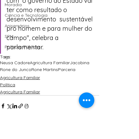
com  o governo do Estado vai 
Moradia
ter como resultado o 
Ciência e Tecnologia
desenvolvimento  sustentável 
Anisersários
pro homem e para mulher do 
SPM
campo", celebra a 
parlamentar.
Políticas Públicas
Tags:
PT
Neusa Cadore
Agricultura Familiar
Jacobina
Rone do Junco
Rone Martins
Parceria
Agricultura Familiar
Política
Agricultura Familiar