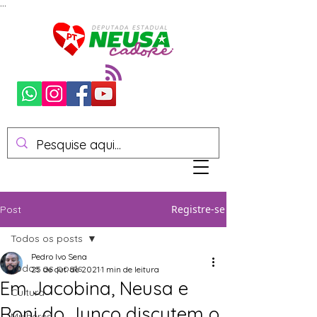
...
Registre-se
Post
Todos os posts
Pedro Ivo Sena
Todos os posts
25 de out. de 2021
1 min de leitura
Em Jacobina, Neusa e
Cultura
Roni do Junco discutem o
Mulheres