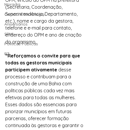
Moradia
(Secretaria, Coordenação, 
Superintendência, Departamento, 
Ciência e Tecnologia
etc.), nome e cargo da gestora, 
Anisersários
telefone e e-mail para contato, 
SPM
endereço do OPM e ano de criação 
do organismo.
Políticas Públicas
PT
“Reforçamos o convite para que 
todas as gestoras municipais 
participem ativamente
 desse 
processo e contribuam para a 
construção de uma Bahia com 
políticas públicas cada vez mais 
efetivas para todas as mulheres. 
Esses dados são essenciais para 
priorizar municípios em futuras 
parcerias, oferecer formação 
continuada às gestoras e garantir o 