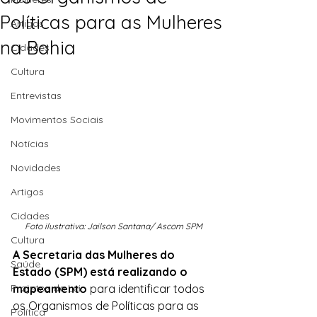
Políticas para as Mulheres
Artigos
na Bahia
Cidades
Cultura
Entrevistas
Movimentos Sociais
Notícias
Novidades
Artigos
Cidades
Foto ilustrativa: Jailson Santana/ Ascom SPM
Cultura
A Secretaria das Mulheres do 
Saúde
Estado (SPM) está realizando o 
mapeamento 
para identificar todos 
Projetos de Lei
os Organismos de Políticas para as 
Política