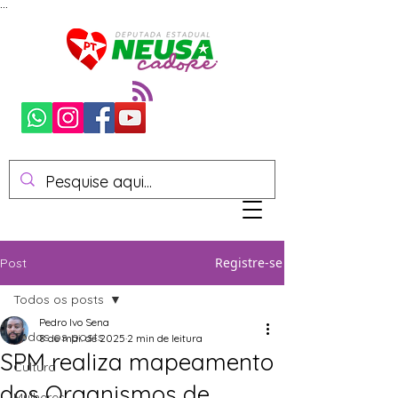
...
Registre-se
Post
Todos os posts
Pedro Ivo Sena
Todos os posts
8 de mai. de 2025
2 min de leitura
SPM realiza mapeamento
Cultura
dos Organismos de
Mulheres