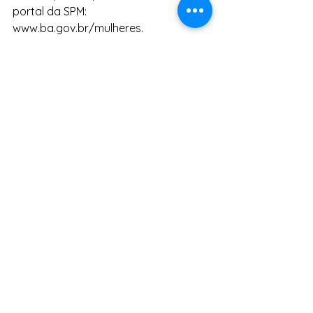
portal da SPM: 
www.ba.gov.br/mulheres.
Fonte: Ascom SPM
Tags:
Neusa Cadore
Mulheres
Bahia
SPM
Políticas Públicas
OPMs
SPM
Mulheres
Direitos Humanos
Ver tudo
Posts Relacionados