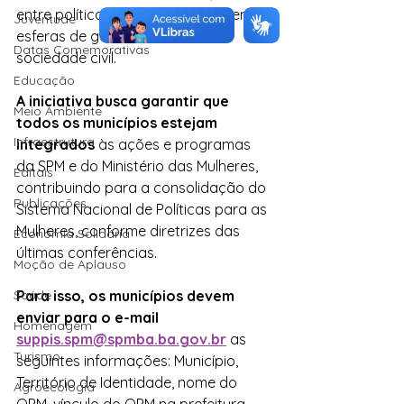
entre políticas públicas nas diferentes 
Juventude
esferas de governo e com a 
Datas Comemorativas
sociedade civil.
Educação
A iniciativa busca garantir que 
Meio Ambiente
todos os municípios estejam 
Infraestrutura
integrados
 às ações e programas 
da SPM e do Ministério das Mulheres, 
Editais
contribuindo para a consolidação do 
Publicações
Sistema Nacional de Políticas para as 
Mulheres, conforme diretrizes das 
Economia Solidária
últimas conferências.
Moção de Aplauso
Para isso, os municípios devem 
Saúde
enviar para o e-mail 
Homenagem
suppis.spm@spmba.ba.gov.br
as 
Turismo
seguintes informações: Município, 
Território de Identidade, nome do 
Agroecologia
OPM, vínculo do OPM na prefeitura 