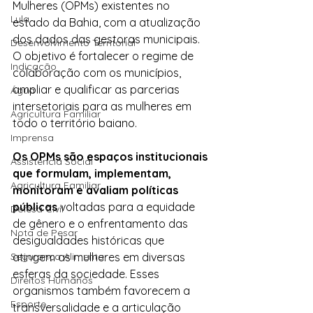
Mulheres (OPMs) existentes no 
Lula
estado da Bahia, com a atualização 
dos dados das gestoras municipais. 
Desenvolvimento Territorial
O objetivo é fortalecer o regime de 
Indicação
colaboração com os municípios, 
ampliar e qualificar as parcerias 
Água
intersetoriais para as mulheres em 
Agricultura Familiar
todo o território baiano.
Imprensa
Os OPMs são espaços institucionais 
Assistência Social
que formulam, implementam, 
Agricultura Familiar
monitoram e avaliam políticas 
públicas 
voltadas para a equidade 
Defesa Civil
de gênero e o enfrentamento das 
Nota de Pesar
desigualdades históricas que 
atingem as mulheres em diversas 
Segurança Alimentar
esferas da sociedade. Esses 
Direitos Humanos
organismos também favorecem a 
Esporte
transversalidade e a articulação 