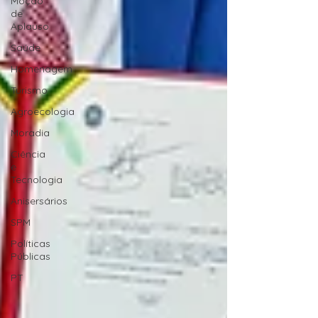
Moção
de
Aplauso
Saúde
Homenagem
Turismo
Agroecologia
Moradia
Ciência
e
Tecnologia
Anisersários
SPM
Políticas
Públicas
PT