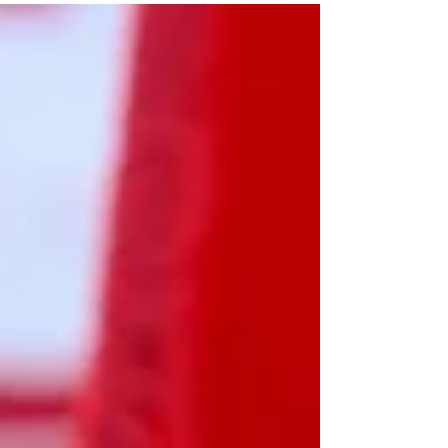
negociações do Novo Desenrola Brasil. A
partir da iniciativa, consumidores poderão
negociar dívidas elegíveis ao programa
presencialmente nas mais de 10 mil
agências dos Correios distribuídas em
todo o território nacional. Ao todo, mais de
7,7 milhões de dívidas do programa estão
disponíveis no ecossistema da Serasa e
poderão ser renegociadas com condições
espe