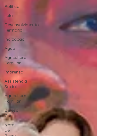
Política
Lula
Desenvolvimento
Territorial
Indicação
Água
Agricultura
Familiar
Imprensa
Assistência
Social
Agricultura
Familiar
Defesa
Civil
Nota
de
Pesar