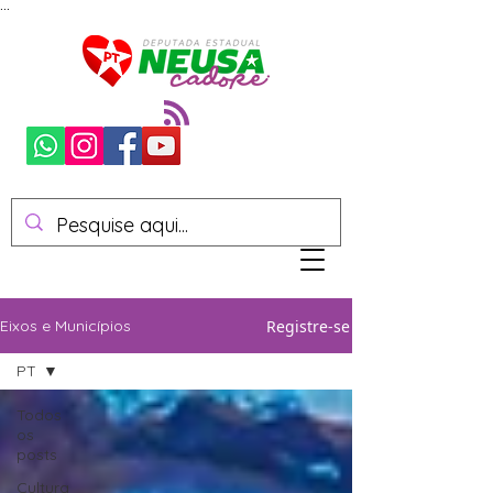
...
Registre-se
Eixos e Municípios
PT
Todos
os
posts
Cultura