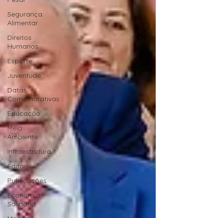
Segurança
Alimentar
Direitos
Humanos
Esporte
Juventude
Datas
Comemorativas
Educação
Meio
Ambiente
Infraestrutura
Editais
Publicações
Economia
Solidária