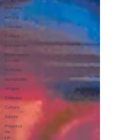
Mulheres
Artigos
Cidades
Cultura
Entrevistas
Movimentos
Sociais
Notícias
Novidades
Artigos
Cidades
Cultura
Saúde
Projetos
de
Lei