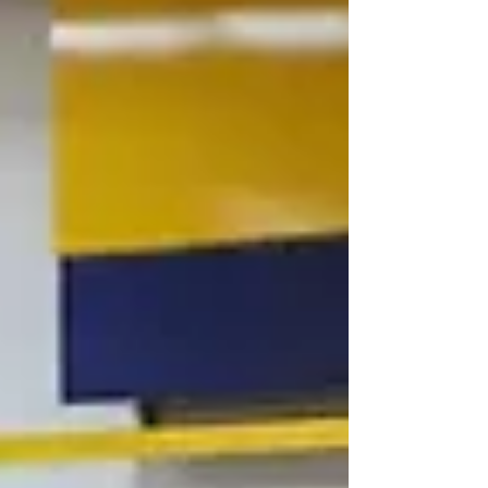
fortalecimento dos mecanismos de
responsabilização de agressores e ao
reforço da segurança digital no Brasil. Os
atos foram assinados durante a cerimônia
de 100 dias do Pacto Nacional Brasil
Contra o Feminicídio, no Palácio do
Planalto. As medidas fortalecem a
resposta do Estado à violên